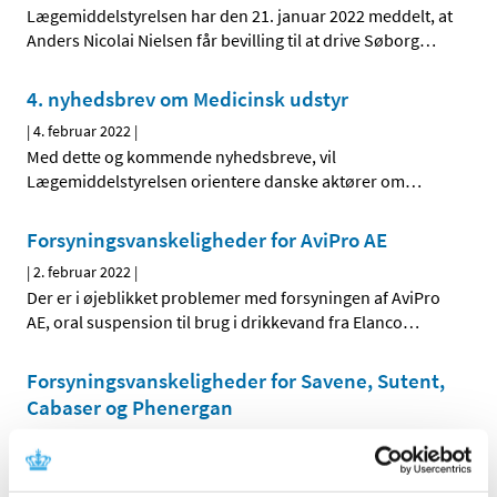
Lægemiddelstyrelsen har den 21. januar 2022 meddelt, at
Anders Nicolai Nielsen får bevilling til at drive Søborg
…
4. nyhedsbrev om Medicinsk udstyr
|
4. februar 2022
|
Med dette og kommende nyhedsbreve, vil
Lægemiddelstyrelsen orientere danske aktører om
…
Forsyningsvanskeligheder for AviPro AE
|
2. februar 2022
|
Der er i øjeblikket problemer med forsyningen af AviPro
AE, oral suspension til brug i drikkevand fra Elanco
…
Forsyningsvanskeligheder for Savene, Sutent,
Cabaser og Phenergan
|
2. februar 2022
|
Der er aktuelle problemer med forsyningen af Savene 20
mg/ml pulver og solvens til koncentrat til
…