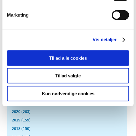
december (18)
Marketing
november (19)
oktober (17)
september (13)
august (8)
Vis detaljer
juli (5)
juni (21)
Tillad alle cookies
maj (18)
april (11)
Tillad valgte
marts (13)
februar (29)
Kun nødvendige cookies
januar (25)
2021 (516)
2020 (263)
2019 (159)
2018 (150)