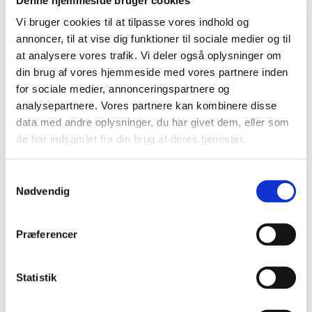
2019 (159)
Vi bruger cookies til at tilpasse vores indhold og
2018 (150)
annoncer, til at vise dig funktioner til sociale medier og til
2017 (167)
at analysere vores trafik. Vi deler også oplysninger om
2016 (167)
din brug af vores hjemmeside med vores partnere inden
2015 (33)
for sociale medier, annonceringspartnere og
2014 (44)
analysepartnere. Vores partnere kan kombinere disse
data med andre oplysninger, du har givet dem, eller som
2013 (49)
de har indsamlet fra din brug af deres tjenester.
december (4)
november (5)
Samtykkevalg
oktober (3)
Nødvendig
september (6)
august (2)
juli (2)
Præferencer
juni (2)
maj (3)
Statistik
april (6)
marts (10)