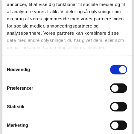
annoncer, til at vise dig funktioner til sociale medier og til
2024 (224)
at analysere vores trafik. Vi deler også oplysninger om
2023 (195)
din brug af vores hjemmeside med vores partnere inden
2022 (197)
for sociale medier, annonceringspartnere og
2021 (516)
analysepartnere. Vores partnere kan kombinere disse
2020 (263)
data med andre oplysninger, du har givet dem, eller som
de har indsamlet fra din brug af deres tjenester.
2019 (159)
2018 (150)
Samtykkevalg
2017 (167)
Nødvendig
2016 (167)
2015 (33)
Præferencer
2014 (44)
2013 (49)
2012 (44)
Statistik
2011 (13)
2010 (7)
Marketing
2009 (14)