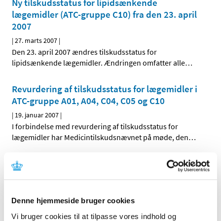
Ny tilskudsstatus for lipidsænkende
lægemidler (ATC-gruppe C10) fra den 23. april
2007
|
27. marts 2007
|
Den 23. april 2007 ændres tilskudsstatus for
lipidsænkende lægemidler. Ændringen omfatter alle
…
Revurdering af tilskudsstatus for lægemidler i
ATC-gruppe A01, A04, C04, C05 og C10
|
19. januar 2007
|
I forbindelse med revurdering af tilskudsstatus for
lægemidler har Medicintilskudsnævnet på møde, den
…
Alle (2507)
TID
Denne hjemmeside bruger cookies
2026 (85)
Vi bruger cookies til at tilpasse vores indhold og
2025 (158)