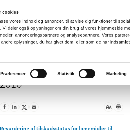
 cookies
passe vores indhold og annoncer, til at vise dig funktioner til soci
Nyheder
Om os
Kontakt
fik. Vi deler også oplysninger om din brug af vores hjemmeside m
 medier, annonceringspartnere og analysepartnere. Vores partne
 og
Tilskud og
Apoteker og salg af
Me
ndre oplysninger, du har givet dem, eller som de har indsamlet 
rmation
priser
medicin
ud
Præferencer
Statistik
Marketing
2016
Revurdering af tilskudsstatus for lægemidler til