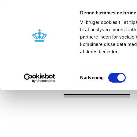
Denne hjemmeside bruger
Vi bruger cookies til at til
til at analysere vores tra
partnere inden for sociale
Godkendelse og
Bivirkninger
kombinere disse data med a
kontrol
produktinfo
af deres tjenester.
/
Nyheder
2016
Samtykkevalg
Nødvendig
Nyheder