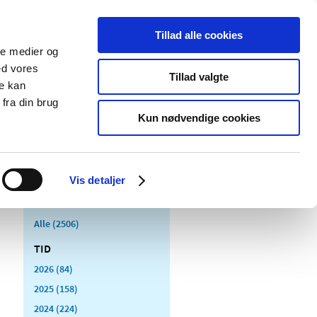
Tillad alle cookies
ale medier og
Udgivelser
Cookies
ed vores
Tillad valgte
re kan
dicinsk
Særlige
fra din brug
styr
produktområder
Kun nødvendige cookies
Vis detaljer
Alle (2506)
TID
2026 (84)
2025 (158)
2024 (224)