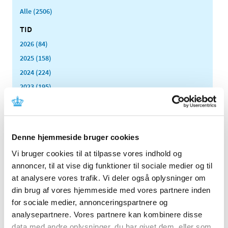
Alle (2506)
TID
2026 (84)
2025 (158)
2024 (224)
2023 (195)
2022 (197)
2021 (516)
2020 (263)
Denne hjemmeside bruger cookies
2019 (159)
Vi bruger cookies til at tilpasse vores indhold og
2018 (150)
annoncer, til at vise dig funktioner til sociale medier og til
2017 (167)
at analysere vores trafik. Vi deler også oplysninger om
2016 (167)
din brug af vores hjemmeside med vores partnere inden
2015 (33)
for sociale medier, annonceringspartnere og
analysepartnere. Vores partnere kan kombinere disse
2014 (44)
data med andre oplysninger, du har givet dem, eller som