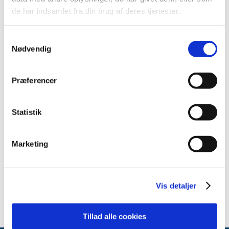
2013 (49)
de har indsamlet fra din brug af deres tjenester.
2012 (44)
2011 (13)
Samtykkevalg
2010 (7)
Nødvendig
november (1)
juni (1)
Præferencer
maj (1)
april (2)
marts (2)
Statistik
2009 (14)
2008 (8)
Marketing
2007 (3)
2006 (9)
2005 (2)
Vis detaljer
Tillad alle cookies