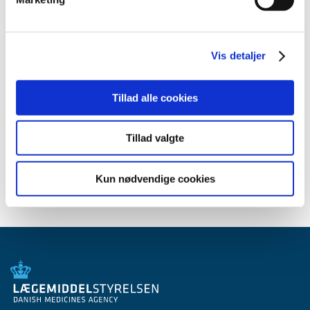
blevet begrænset væsentligt, idet bl.a. indikationen
svine-dysenteri er fjernet.
Vis detaljer
Mere information
Du kan finde mere information i EU-Kommissionens
Tillad alle cookies
gennemførelsesafgørelse af 22.08.2016 om
markedsføringstilladelser for veterinærlægemidler, der
indeholder en kombination af lincomycin og
Tillad valgte
spectinomycin som indgives oralt til svin og/eller fjerkræ
jf. direktiv 2001/82/EF, og
på
EMA’s hjemmeside
.
Kun nødvendige cookies