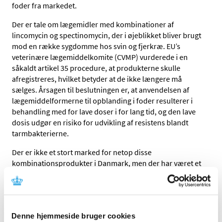
foder fra markedet.
Der er tale om lægemidler med kombinationer af
lincomycin og spectinomycin, der i øjeblikket bliver brugt
mod en række sygdomme hos svin og fjerkræ. EU’s
veterinære lægemiddelkomite (CVMP) vurderede i en
såkaldt artikel 35 procedure, at produkterne skulle
afregistreres, hvilket betyder at de ikke længere må
sælges. Årsagen til beslutningen er, at anvendelsen af
lægemiddelformerne til opblanding i foder resulterer i
behandling med for lave doser i for lang tid, og den lave
dosis udgør en risiko for udvikling af resistens blandt
tarmbakterierne.
Der er ikke et stort marked for netop disse
kombinationsprodukter i Danmark, men der har været et
betydeligt forbrug i andre EU lande. I Danmark er
produkterne mest blevet brugt mod svinedysenteri og
diarre forårsaget af Lawsonia.
Denne hjemmeside bruger cookies
I tråd med danske synspunkter på