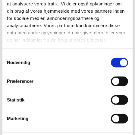
skal der søges om udleveringstilladelse hos
at analysere vores trafik. Vi deler også oplysninger om
Lægemiddelstyrelsen.
din brug af vores hjemmeside med vores partnere inden
for sociale medier, annonceringspartnere og
Læs mere om, hvordan man søger udleveringstilladelse
.
analysepartnere. Vores partnere kan kombinere disse
data med andre oplysninger, du har givet dem, eller som
Fakta om Ultiva®
de har indsamlet fra din brug af deres tjenester.
Ultiva er et analgetikum til brug ved indledning og/eller
vedligeholdelse af generel anæstesi. Ultiva er indiceret
Samtykkevalg
som analgetikum hos mekanisk ventilerede i alderen 18
Nødvendig
år og derover, som er i intensiv behandling. Præparatet
bliver blandt andet brugt til bedøvelse af dagkirurgiske
patienter, da virkningsvarigheden er kort (5-10 minutter)
Præferencer
og der ikke ses tendens til øget varighed efter adskillige
timers infusion.
Statistik
Emner
Udleveringstilladelser
Marketing