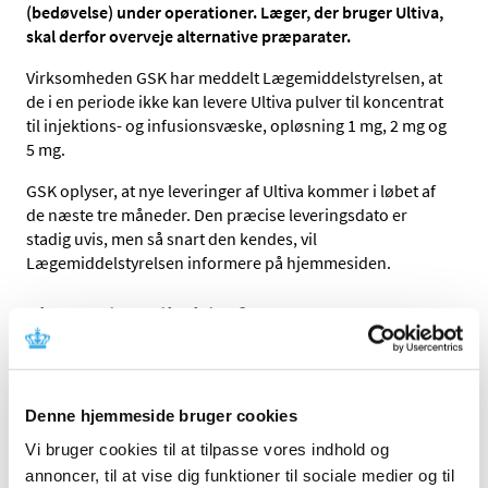
(bedøvelse) under operationer. Læger, der bruger Ultiva,
skal derfor overveje alternative præparater.
Virksomheden GSK har meddelt Lægemiddelstyrelsen, at
de i en periode ikke kan levere Ultiva pulver til koncentrat
til injektions- og infusionsvæske, opløsning 1 mg, 2 mg og
5 mg.
GSK oplyser, at nye leveringer af Ultiva kommer i løbet af
de næste tre måneder. Den præcise leveringsdato er
stadig uvis, men så snart den kendes, vil
Lægemiddelstyrelsen informere på hjemmesiden.
Alternativer til Ultiva®
Læger, der anvender Ultiva, bør overveje andre
lægemidler til anæstesi. Virksomheden B.Braun har
mulighed for i en kort overgang at skaffe Remifentanil
Denne hjemmeside bruger cookies
”B.Braun” 2 mg og 5 mg fra Tyskland, men dette forventes
først at kunne leveres i maj måned (uge 19). Da produktet
Vi bruger cookies til at tilpasse vores indhold og
ligger i tyske pakninger og ikke er markedsført i Danmark,
annoncer, til at vise dig funktioner til sociale medier og til