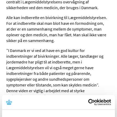
centralt i Lægemiddelstyrelsens overvågning af
sikkerheden ved den medicin, der bruges i Danmark.
Alle kan indberette en bivirkning til Lægemiddelstyrelsen.
For at indberette skal man blot have en formodning om,
at der er en sammenhæng mellem de symptomer, man
oplever og den medicin, man har fået. Man skal ikke være
sikker på en sammenhæng.
”I Danmark er vi ved at have en god kultur for
indberetninger af bivirkninger. Alle læger, tandlæger og
jordemødre har pligt til at indberette, men i
Lægemiddelstyrelsen vil vi også meget gerne have
indberetninger fra både patienter og pårørende,
sygeplejersker og andre sundhedspersoner om
symptomer eller tilstande, som kan skyldes medicin”.
Denne viden er vigtig i arbejdet med at styrke
patientsikkerheden, siger Janne Lehmann Knudsen, som
er enhedschef for Lægemiddelovervågning i
Lægemiddelstyrelsen.