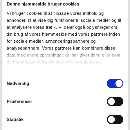
Alle alvorlige indberetninger sendes til Det Europæiske
Denne hjemmeside bruger cookies
Lægemiddelagentur, som på europæisk plan vurderer
Vi bruger cookies til at tilpasse vores indhold og
det samlede antal indberetninger og holder øje med, om
der kommer nye signaler om sjældne bivirkninger ved
annoncer, til at vise dig funktioner til sociale medier og til
medicinen.
at analysere vores trafik. Vi deler også oplysninger om
din brug af vores hjemmeside med vores partnere inden
Se filmen her:
for sociale medier, annonceringspartnere og
analysepartnere. Vores partnere kan kombinere disse
data med andre oplysninger, du har givet dem, eller som
de har indsamlet fra din brug af deres tjenester.
Samtykkevalg
Nødvendig
Du skal acceptere marketing cookies for at
kunne se videoen
Præferencer
Opdater samtykke
Statistik