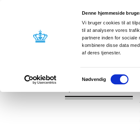
Denne hjemmeside bruger
Vi bruger cookies til at til
til at analysere vores tra
partnere inden for sociale
Godkendelse og
Bivirkninger
kombinere disse data med a
kontrol
produktinfo
af deres tjenester.
/
Nyheder
2017
Samtykkevalg
Nødvendig
Nyheder