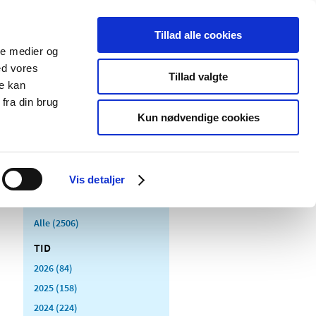
Tillad alle cookies
ale medier og
Udgivelser
Cookies
ed vores
Tillad valgte
re kan
dicinsk
Særlige
fra din brug
styr
produktområder
Kun nødvendige cookies
Vis detaljer
Alle (2506)
TID
2026 (84)
2025 (158)
2024 (224)