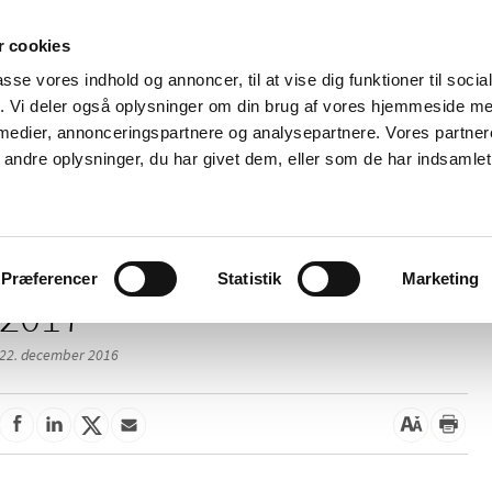
 cookies
passe vores indhold og annoncer, til at vise dig funktioner til soci
Nyheder
Om os
Kontakt
fik. Vi deler også oplysninger om din brug af vores hjemmeside m
 medier, annonceringspartnere og analysepartnere. Vores partne
 og
Tilskud og
Apoteker og salg af
Me
ndre oplysninger, du har givet dem, eller som de har indsamlet 
rmation
priser
medicin
ud
Præferencer
Statistik
Marketing
2017
22. december 2016