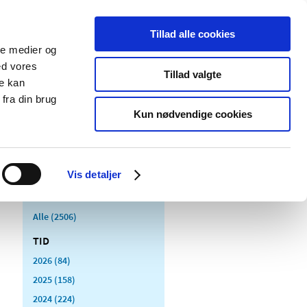
Tillad alle cookies
ale medier og
Udgivelser
Cookies
ed vores
Tillad valgte
re kan
dicinsk
Særlige
fra din brug
styr
produktområder
Kun nødvendige cookies
Vis detaljer
Alle (2506)
TID
2026 (84)
2025 (158)
2024 (224)