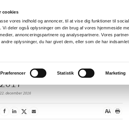
 cookies
passe vores indhold og annoncer, til at vise dig funktioner til soci
Nyheder
Om os
Kontakt
fik. Vi deler også oplysninger om din brug af vores hjemmeside m
 medier, annonceringspartnere og analysepartnere. Vores partne
 og
Tilskud og
Apoteker og salg af
Me
ndre oplysninger, du har givet dem, eller som de har indsamlet 
rmation
priser
medicin
ud
Præferencer
Statistik
Marketing
2017
22. december 2016