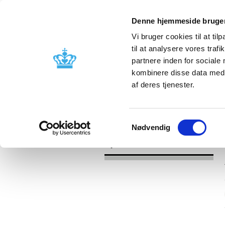
Denne hjemmeside bruger
Vi bruger cookies til at til
til at analysere vores tra
partnere inden for sociale
Godkendelse og
Bivirkninger
kombinere disse data med a
kontrol
produktinfo
af deres tjenester.
/
Nyheder
2017
Samtykkevalg
Nødvendig
Nyheder