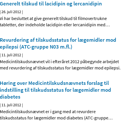
Generelt tilskud til lacidipin og lercanidipin
|
26. juli 2012
|
Vi har besluttet at give generelt tilskud til filmovertrukne
tabletter, der indeholde lacidipin eller lercanidipin med
…
Revurdering af tilskudsstatus for lægemidler mod
epilepsi (ATC-gruppe N03 m.fl.)
|
11. juli 2012
|
Medicintilskudsnævnet vil i efteråret 2012 påbegynde arbejdet
med revurdering af tilskudsstatus for lægemidler mod epilepsi.
Høring over Medicintilskuds­nævnets forslag til
indstilling til tilskudsstatus for lægemidler mod
diabetes
|
11. juli 2012
|
Medicintilskudsnævnet er i gang med at revurdere
tilskudsstatus for lægemidler mod diabetes (ATC-gruppe
…