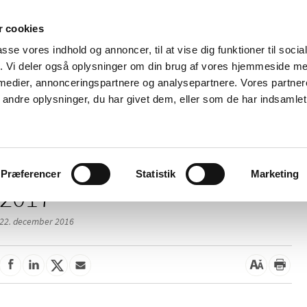
 cookies
passe vores indhold og annoncer, til at vise dig funktioner til soci
Nyheder
Om os
Kontakt
fik. Vi deler også oplysninger om din brug af vores hjemmeside m
 medier, annonceringspartnere og analysepartnere. Vores partne
 og
Tilskud og
Apoteker og salg af
Me
ndre oplysninger, du har givet dem, eller som de har indsamlet 
rmation
priser
medicin
ud
Præferencer
Statistik
Marketing
2017
22. december 2016