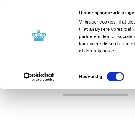
Denne hjemmeside bruger
Vi bruger cookies til at til
til at analysere vores tra
partnere inden for sociale
Godkendelse og
Bivirkninger
kombinere disse data med a
kontrol
produktinfo
af deres tjenester.
/
Nyheder
2017
Samtykkevalg
Nødvendig
Nyheder