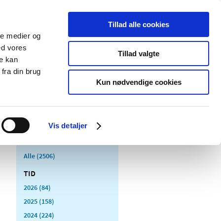
Tillad alle cookies
ale medier og
Udgivelser
Cookies
ed vores
Tillad valgte
re kan
dicinsk
Særlige
fra din brug
styr
produktområder
Kun nødvendige cookies
Vis detaljer
Alle (2506)
TID
2026 (84)
2025 (158)
2024 (224)