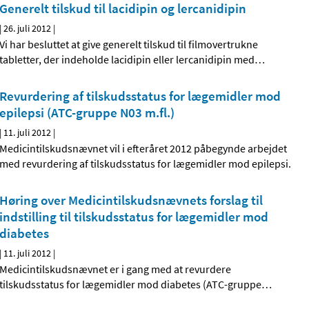
Generelt tilskud til lacidipin og lercanidipin
|
26. juli 2012
|
Vi har besluttet at give generelt tilskud til filmovertrukne
tabletter, der indeholde lacidipin eller lercanidipin med
…
Revurdering af tilskudsstatus for lægemidler mod
epilepsi (ATC-gruppe N03 m.fl.)
|
11. juli 2012
|
Medicintilskudsnævnet vil i efteråret 2012 påbegynde arbejdet
med revurdering af tilskudsstatus for lægemidler mod epilepsi.
Høring over Medicintilskuds­nævnets forslag til
indstilling til tilskudsstatus for lægemidler mod
diabetes
|
11. juli 2012
|
Medicintilskudsnævnet er i gang med at revurdere
tilskudsstatus for lægemidler mod diabetes (ATC-gruppe
…