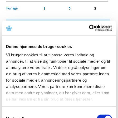
Forrige
1
2
3
Alle (2506)
TID
2026 (84)
Denne hjemmeside bruger cookies
2025 (158)
Vi bruger cookies til at tilpasse vores indhold og
2024 (224)
annoncer, til at vise dig funktioner til sociale medier og til
2023 (195)
at analysere vores trafik. Vi deler også oplysninger om
2022 (197)
din brug af vores hjemmeside med vores partnere inden
for sociale medier, annonceringspartnere og
2021 (516)
analysepartnere. Vores partnere kan kombinere disse
2020 (263)
data med andre oplysninger, du har givet dem, eller som
2019 (159)
de har indsamlet fra din brug af deres tjenester.
2018 (150)
2017 (167)
Samtykkevalg
2016 (167)