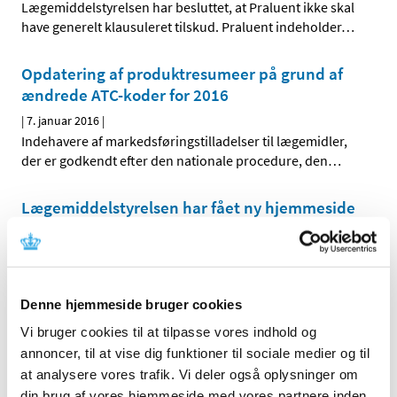
Lægemiddelstyrelsen har besluttet, at Praluent ikke skal
have generelt klausuleret tilskud. Praluent indeholder
…
Opdatering af produktresumeer på grund af
ændrede ATC-koder for 2016
|
7. januar 2016
|
Indehavere af markedsføringstilladelser til lægemidler,
der er godkendt efter den nationale procedure, den
…
Lægemiddelstyrelsen har fået ny hjemmeside
|
4. januar 2016
|
Lægemiddelstyrelsen har lanceret sin egen, nye
hjemmeside – Laegemiddelstyrelsen.dk – hvor man
…
Denne hjemmeside bruger cookies
Forrige
1
7
8
9
…
Vi bruger cookies til at tilpasse vores indhold og
annoncer, til at vise dig funktioner til sociale medier og til
at analysere vores trafik. Vi deler også oplysninger om
Alle (2506)
din brug af vores hjemmeside med vores partnere inden