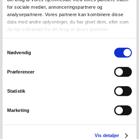
TID
for sociale medier, annonceringspartnere og
analysepartnere. Vores partnere kan kombinere disse
2026 (84)
data med andre oplysninger, du har givet dem, eller som
2025 (158)
de har indsamlet fra din brug af deres tjenester.
2024 (224)
2023 (195)
Samtykkevalg
2022 (197)
Nødvendig
2021 (516)
2020 (263)
Præferencer
2019 (159)
2018 (150)
Statistik
2017 (167)
2016 (167)
Marketing
december (14)
november (11)
oktober (13)
september (9)
Vis detaljer