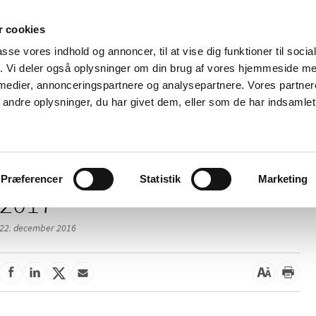
 cookies
passe vores indhold og annoncer, til at vise dig funktioner til soci
Nyheder
Om os
Kontakt
fik. Vi deler også oplysninger om din brug af vores hjemmeside m
 medier, annonceringspartnere og analysepartnere. Vores partne
 og
Tilskud og
Apoteker og salg af
Me
ndre oplysninger, du har givet dem, eller som de har indsamlet 
rmation
priser
medicin
ud
Præferencer
Statistik
Marketing
2017
22. december 2016