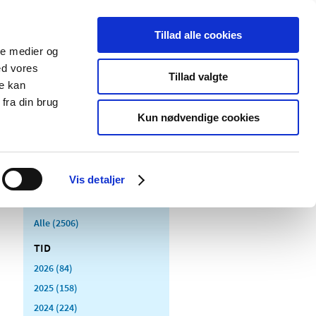
Tillad alle cookies
ale medier og
Udgivelser
Cookies
ed vores
Tillad valgte
re kan
dicinsk
Særlige
fra din brug
styr
produktområder
Kun nødvendige cookies
Vis detaljer
Alle (2506)
TID
2026 (84)
2025 (158)
2024 (224)