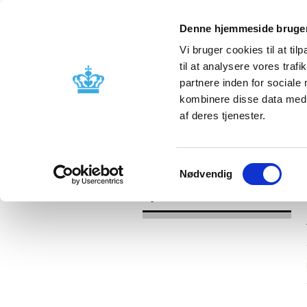
Denne hjemmeside bruger
Vi bruger cookies til at til
til at analysere vores tra
partnere inden for sociale
Godkendelse og
Bivirkninger
kombinere disse data med a
kontrol
produktinfo
af deres tjenester.
/
Nyheder
2017
Samtykkevalg
Nødvendig
Nyheder