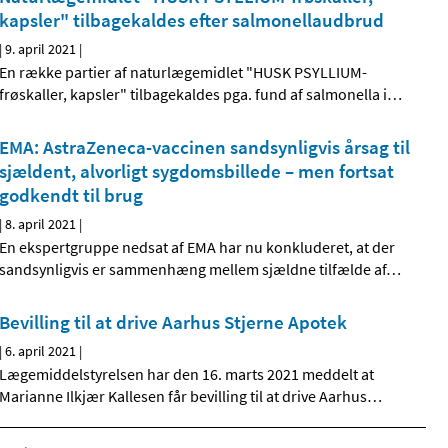
kapsler" tilbagekaldes efter salmonellaudbrud
|
9. april 2021
|
En række partier af naturlægemidlet "HUSK PSYLLIUM-
frøskaller, kapsler" tilbagekaldes pga. fund af salmonella i
…
EMA: AstraZeneca-vaccinen sandsynligvis årsag til
sjældent, alvorligt sygdomsbillede – men fortsat
godkendt til brug
|
8. april 2021
|
En ekspertgruppe nedsat af EMA har nu konkluderet, at der
sandsynligvis er sammenhæng mellem sjældne tilfælde af
…
Bevilling til at drive Aarhus Stjerne Apotek
|
6. april 2021
|
Lægemiddelstyrelsen har den 16. marts 2021 meddelt at
Marianne Ilkjær Kallesen får bevilling til at drive Aarhus
…