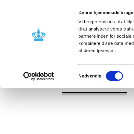
Denne hjemmeside bruger
Vi bruger cookies til at til
til at analysere vores tra
partnere inden for sociale
Godkendelse og
Bivirkninger
kombinere disse data med a
kontrol
produktinfo
af deres tjenester.
/
Nyheder
2017
Samtykkevalg
Nødvendig
Nyheder