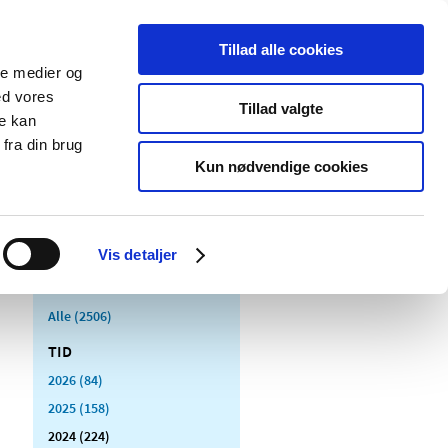
Tillad alle cookies
ale medier og
Udgivelser
Cookies
ed vores
Tillad valgte
re kan
dicinsk
Særlige
fra din brug
styr
produktområder
Kun nødvendige cookies
Vis detaljer
Alle (2506)
TID
2026 (84)
2025 (158)
2024 (224)