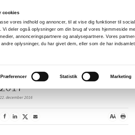
 cookies
passe vores indhold og annoncer, til at vise dig funktioner til soci
Nyheder
Om os
Kontakt
fik. Vi deler også oplysninger om din brug af vores hjemmeside m
 medier, annonceringspartnere og analysepartnere. Vores partne
 og
Tilskud og
Apoteker og salg af
Me
ndre oplysninger, du har givet dem, eller som de har indsamlet 
rmation
priser
medicin
ud
Præferencer
Statistik
Marketing
2017
22. december 2016