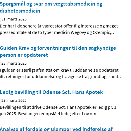
Spørgsmål og svar om vægttabsmedicin og
diabetesmedicin
|
31. marts 2025
|
Der har i de senere år været stor offentlig interesse og meget
presseomtale af de to typer medicin Wegovy og Ozempic,
…
Guiden Krav og forventninger til den sagkyndige
person er opdateret
|
28. marts 2025
|
I guiden er særligt afsnittet om krav til uddannelse opdateret
ift. retninger for uddannelse og fravigelse fra grundfag, samt
…
Ledig bevilling til Odense Sct. Hans Apotek
|
27. marts 2025
|
Bevillingen til at drive Odense Sct. Hans Apotek er ledig pr. 1.
juli 2025. Bevillingen er opslået ledig efter Lov om
…
Analyse af fordele og ulemper ved indførelse af