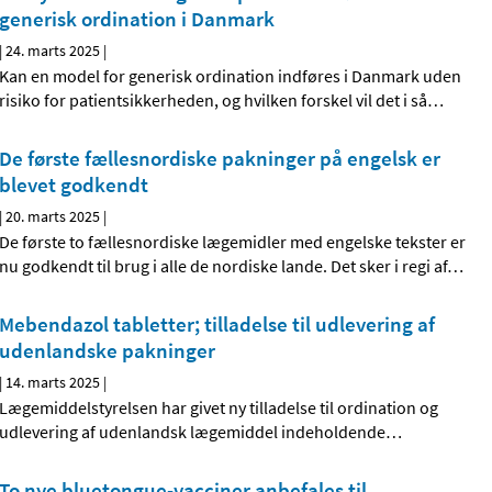
generisk ordination i Danmark
|
24. marts 2025
|
Kan en model for generisk ordination indføres i Danmark uden
risiko for patientsikkerheden, og hvilken forskel vil det i så
…
De første fællesnordiske pakninger på engelsk er
blevet godkendt
|
20. marts 2025
|
De første to fællesnordiske lægemidler med engelske tekster er
nu godkendt til brug i alle de nordiske lande. Det sker i regi af
…
Mebendazol tabletter; tilladelse til udlevering af
udenlandske pakninger
|
14. marts 2025
|
Lægemiddelstyrelsen har givet ny tilladelse til ordination og
udlevering af udenlandsk lægemiddel indeholdende
…
To nye bluetongue-vacciner anbefales til