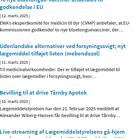
godkendelse i EU
|
12. marts 2025
|
EMA’s ekspertkomité for medicin til dyr (CVMP) anbefaler, at EU-
kommissionen godkender to nye bluetonguevacciner, der
…
Udenlandske alternativer ved forsyningssvigt; nyt
lægemiddel tilføjet listen (mebendazol)
|
11. marts 2025
|
Til medicinalvirksomheder: Der er tilføjet et lægemiddel til
listen over lægemidler i forsyningssvigt, hvor
…
Bevilling til at drive Tårnby Apotek
|
10. marts 2025
|
Lægemiddelstyrelsen har den 21. februar 2025 meddelt at
Alexander Wiberg-Hansen får bevilling til at drive Tårnby
…
Live-streaming af Lægemiddelstyrelsens gå-hjem