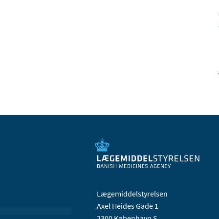
Lægemiddelstyrelsen
Axel Heides Gade 1
2300 København S