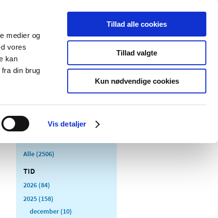
Tillad alle cookies
ale medier og
Udgivelser
Cookies
ed vores
Tillad valgte
re kan
dicinsk
Særlige
fra din brug
styr
produktområder
Kun nødvendige cookies
Vis detaljer
Alle (2506)
TID
2026 (84)
2025 (158)
december (10)