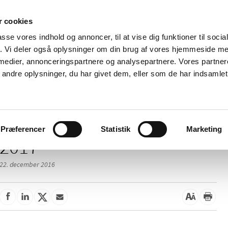
 cookies
passe vores indhold og annoncer, til at vise dig funktioner til soci
Nyheder
Om os
Kontakt
fik. Vi deler også oplysninger om din brug af vores hjemmeside m
 medier, annonceringspartnere og analysepartnere. Vores partne
 og
Tilskud og
Apoteker og salg af
Me
ndre oplysninger, du har givet dem, eller som de har indsamlet 
rmation
priser
medicin
ud
Præferencer
Statistik
Marketing
2017
22. december 2016