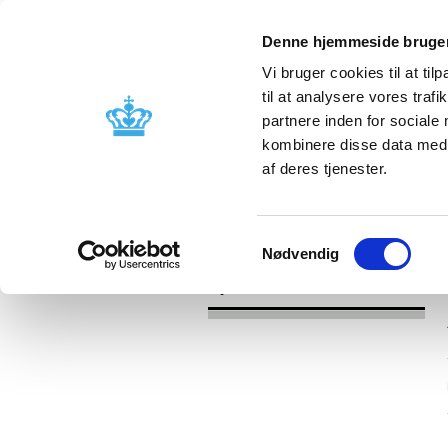
Denne hjemmeside bruger
Vi bruger cookies til at til
til at analysere vores tra
partnere inden for sociale
Godkendelse og
Bivirkninger
kombinere disse data med a
kontrol
produktinfo
af deres tjenester.
/
Nyheder
2017
Samtykkevalg
Nødvendig
Nyheder