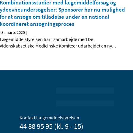
Kombinationsstudier med lægemiddelforsøg og
ydeevneundersøgelser: Sponsorer har nu mulighed
for at ansøge om tilladelse under en national
koordineret ansøgningsproces
|
3. marts 2025
|
Lægemiddelstyrelsen har i samarbejde med De
Videnskabsetiske Medicinske Komiteer udarbejdet en ny
…
Kontakt Lægemiddelstyrelsen
44 88 95 95 (kl. 9 - 15)