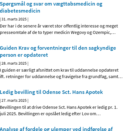
Spørgsmål og svar om vægttabsmedicin og
diabetesmedicin
|
31. marts 2025
|
Der har i de senere år været stor offentlig interesse og meget
presseomtale af de to typer medicin Wegovy og Ozempic,
…
Guiden Krav og forventninger til den sagkyndige
person er opdateret
|
28. marts 2025
|
I guiden er særligt afsnittet om krav til uddannelse opdateret
ift. retninger for uddannelse og fravigelse fra grundfag, samt
…
Ledig bevilling til Odense Sct. Hans Apotek
|
27. marts 2025
|
Bevillingen til at drive Odense Sct. Hans Apotek er ledig pr. 1.
juli 2025. Bevillingen er opslået ledig efter Lov om
…
Analyse af fordele og ulemper ved indførelse af