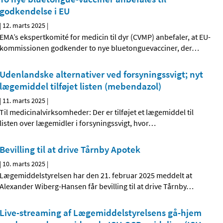
godkendelse i EU
|
12. marts 2025
|
EMA’s ekspertkomité for medicin til dyr (CVMP) anbefaler, at EU-
kommissionen godkender to nye bluetonguevacciner, der
…
Udenlandske alternativer ved forsyningssvigt; nyt
lægemiddel tilføjet listen (mebendazol)
|
11. marts 2025
|
Til medicinalvirksomheder: Der er tilføjet et lægemiddel til
listen over lægemidler i forsyningssvigt, hvor
…
Bevilling til at drive Tårnby Apotek
|
10. marts 2025
|
Lægemiddelstyrelsen har den 21. februar 2025 meddelt at
Alexander Wiberg-Hansen får bevilling til at drive Tårnby
…
Live-streaming af Lægemiddelstyrelsens gå-hjem