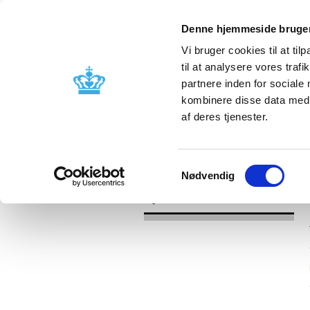
Denne hjemmeside bruger
Vi bruger cookies til at til
til at analysere vores tra
partnere inden for sociale
Godkendelse og
Bivirkninger
kombinere disse data med a
kontrol
produktinfo
af deres tjenester.
/
Nyheder
2017
Samtykkevalg
Nødvendig
Nyheder