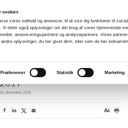
 cookies
passe vores indhold og annoncer, til at vise dig funktioner til soci
Nyheder
Om os
Kontakt
fik. Vi deler også oplysninger om din brug af vores hjemmeside m
 medier, annonceringspartnere og analysepartnere. Vores partne
 og
Tilskud og
Apoteker og salg af
Me
ndre oplysninger, du har givet dem, eller som de har indsamlet 
rmation
priser
medicin
ud
Præferencer
Statistik
Marketing
2017
22. december 2016