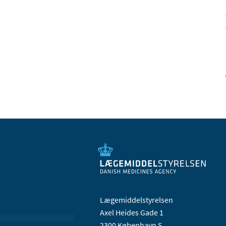
Lægemiddelstyrelsen
Axel Heides Gade 1
2300 København S