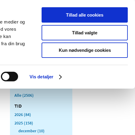
Tillad alle cookies
ale medier og
Udgivelser
Cookies
ed vores
Tillad valgte
re kan
dicinsk
Særlige
fra din brug
styr
produktområder
Kun nødvendige cookies
Vis detaljer
Alle (2506)
TID
2026 (84)
2025 (158)
december (10)