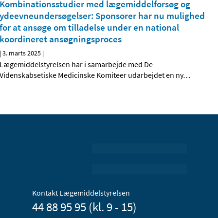
Kombinationsstudier med lægemiddelforsøg og
ydeevneundersøgelser: Sponsorer har nu mulighed
for at ansøge om tilladelse under en national
koordineret ansøgningsproces
|
3. marts 2025
|
Lægemiddelstyrelsen har i samarbejde med De
Videnskabsetiske Medicinske Komiteer udarbejdet en ny
…
Kontakt Lægemiddelstyrelsen
44 88 95 95 (kl. 9 - 15)