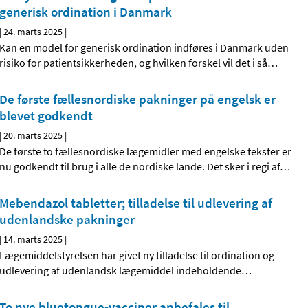
generisk ordination i Danmark
|
24. marts 2025
|
Kan en model for generisk ordination indføres i Danmark uden
risiko for patientsikkerheden, og hvilken forskel vil det i så
…
De første fællesnordiske pakninger på engelsk er
blevet godkendt
|
20. marts 2025
|
De første to fællesnordiske lægemidler med engelske tekster er
nu godkendt til brug i alle de nordiske lande. Det sker i regi af
…
Mebendazol tabletter; tilladelse til udlevering af
udenlandske pakninger
|
14. marts 2025
|
Lægemiddelstyrelsen har givet ny tilladelse til ordination og
udlevering af udenlandsk lægemiddel indeholdende
…
To nye bluetongue-vacciner anbefales til