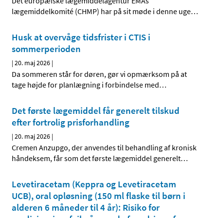
Det europæiske lægemiddelagentur EMAs
lægemiddelkomité (CHMP) har på sit møde i denne uge
…
Husk at overvåge tidsfrister i CTIS i
sommerperioden
|
20. maj 2026
|
Da sommeren står for døren, gør vi opmærksom på at
tage højde for planlægning i forbindelse med
…
Det første lægemiddel får generelt tilskud
efter fortrolig prisforhandling
|
20. maj 2026
|
Cremen Anzupgo, der anvendes til behandling af kronisk
håndeksem, får som det første lægemiddel generelt
…
Levetiracetam (Keppra og Levetiracetam
UCB), oral opløsning (150 ml flaske til børn i
alderen 6 måneder til 4 år): Risiko for