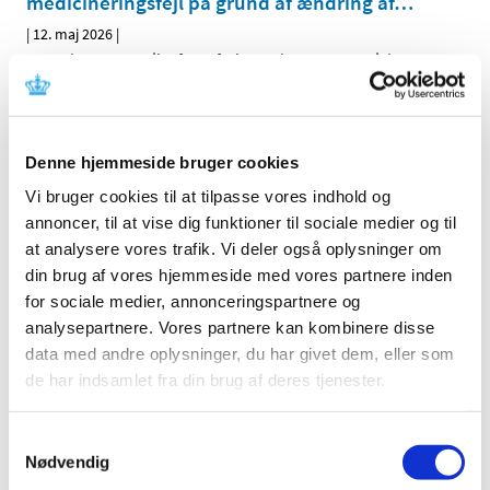
medicineringsfejl på grund af ændring af
…
|
12. maj 2026
|
UCB Pharma SA vil, efter aftale med Det Europæiske
Lægemiddelagentur (EMA) og Lægemiddelstyrelsen,
…
Ontozry (cenobamat) : Nye krav til
Denne hjemmeside bruger cookies
levermonitorering grundet tilfælde af alvorlig
leverskade
Vi bruger cookies til at tilpasse vores indhold og
annoncer, til at vise dig funktioner til sociale medier og til
|
12. maj 2026
|
at analysere vores trafik. Vi deler også oplysninger om
Angelini Pharma S.p.A., vil efter aftale med Det
Europæiske Lægemiddelagentur (EMA) og
…
din brug af vores hjemmeside med vores partnere inden
for sociale medier, annonceringspartnere og
analysepartnere. Vores partnere kan kombinere disse
Ændringer i tilskud til ibuprofen og naproxen i
data med andre oplysninger, du har givet dem, eller som
flydende form
de har indsamlet fra din brug af deres tjenester.
|
7. maj 2026
|
Opdatering den 7. maj 2026: Fremover er der tilskud til tre
smertestillende NSAID-lægemidler i flydende form,
…
Samtykkevalg
Nødvendig