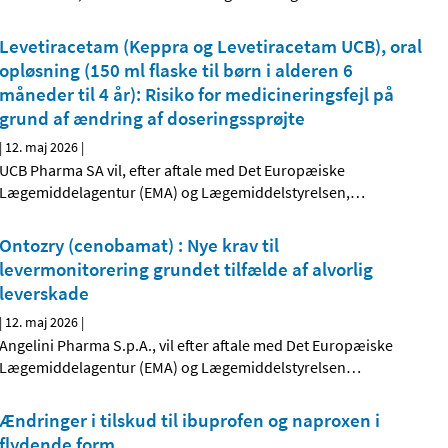
Levetiracetam (Keppra og Levetiracetam UCB), oral
opløsning (150 ml flaske til børn i alderen 6
måneder til 4 år): Risiko for medicineringsfejl på
grund af ændring af doseringssprøjte
|
12. maj 2026
|
UCB Pharma SA vil, efter aftale med Det Europæiske
Lægemiddelagentur (EMA) og Lægemiddelstyrelsen,
…
Ontozry (cenobamat) : Nye krav til
levermonitorering grundet tilfælde af alvorlig
leverskade
|
12. maj 2026
|
Angelini Pharma S.p.A., vil efter aftale med Det Europæiske
Lægemiddelagentur (EMA) og Lægemiddelstyrelsen
…
Ændringer i tilskud til ibuprofen og naproxen i
flydende form