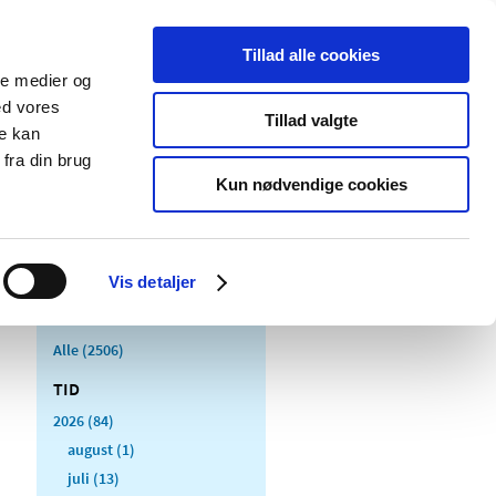
Tillad alle cookies
ale medier og
Udgivelser
Cookies
ed vores
Tillad valgte
re kan
dicinsk
Særlige
fra din brug
styr
produktområder
Kun nødvendige cookies
Vis detaljer
Alle (2506)
TID
2026 (84)
august (1)
juli (13)