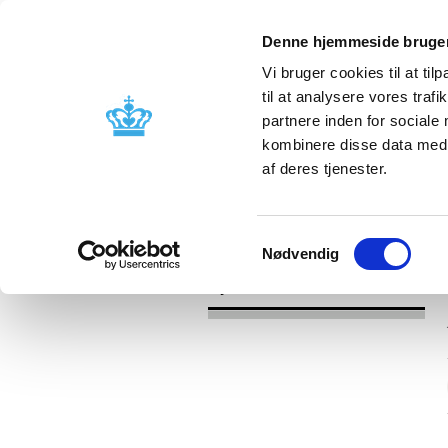
Denne hjemmeside bruger
Vi bruger cookies til at til
til at analysere vores tra
partnere inden for sociale
Godkendelse og
Bivirkninger
kombinere disse data med a
kontrol
produktinfo
af deres tjenester.
/
Nyheder
2017
Samtykkevalg
Nødvendig
Nyheder