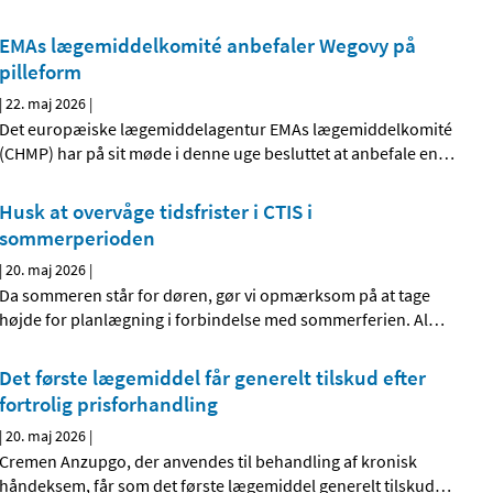
EMAs lægemiddelkomité anbefaler Wegovy på
pilleform
|
22. maj 2026
|
Det europæiske lægemiddelagentur EMAs lægemiddelkomité
(CHMP) har på sit møde i denne uge besluttet at anbefale en
…
Husk at overvåge tidsfrister i CTIS i
sommerperioden
|
20. maj 2026
|
Da sommeren står for døren, gør vi opmærksom på at tage
højde for planlægning i forbindelse med sommerferien. Al
…
Det første lægemiddel får generelt tilskud efter
fortrolig prisforhandling
|
20. maj 2026
|
Cremen Anzupgo, der anvendes til behandling af kronisk
håndeksem, får som det første lægemiddel generelt tilskud
…