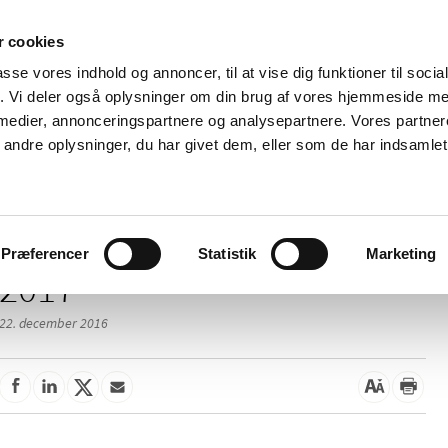
 cookies
passe vores indhold og annoncer, til at vise dig funktioner til soci
Nyheder
Om os
Kontakt
fik. Vi deler også oplysninger om din brug af vores hjemmeside m
 medier, annonceringspartnere og analysepartnere. Vores partne
 og
Tilskud og
Apoteker og salg af
Me
ndre oplysninger, du har givet dem, eller som de har indsamlet 
rmation
priser
medicin
ud
Præferencer
Statistik
Marketing
2017
22. december 2016