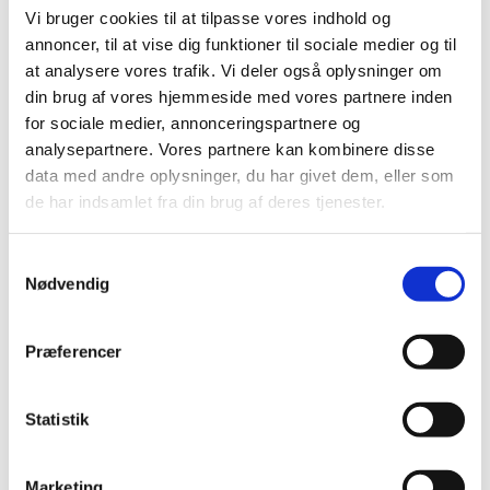
2018 (150)
Vi bruger cookies til at tilpasse vores indhold og
2017 (167)
annoncer, til at vise dig funktioner til sociale medier og til
2016 (167)
at analysere vores trafik. Vi deler også oplysninger om
din brug af vores hjemmeside med vores partnere inden
2015 (33)
for sociale medier, annonceringspartnere og
2014 (44)
analysepartnere. Vores partnere kan kombinere disse
december (3)
data med andre oplysninger, du har givet dem, eller som
november (3)
de har indsamlet fra din brug af deres tjenester.
oktober (1)
september (7)
Samtykkevalg
august (4)
Nødvendig
juli (2)
juni (8)
Præferencer
maj (2)
april (2)
marts (3)
Statistik
februar (6)
januar (3)
Marketing