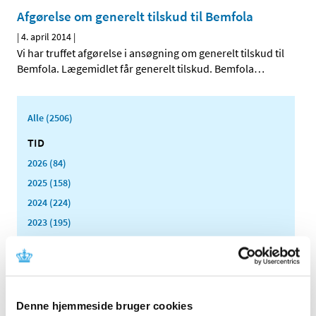
Afgørelse om generelt tilskud til Bemfola
|
4. april 2014
|
Vi har truffet afgørelse i ansøgning om generelt tilskud til
Bemfola. Lægemidlet får generelt tilskud. Bemfola
…
Alle (2506)
TID
2026 (84)
2025 (158)
2024 (224)
2023 (195)
2022 (197)
2021 (516)
2020 (263)
2019 (159)
Denne hjemmeside bruger cookies