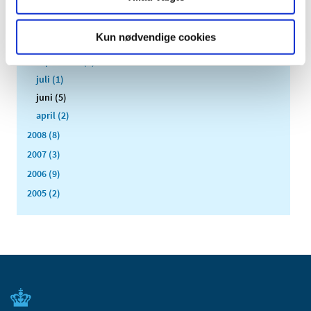
december (2)
november (1)
Kun nødvendige cookies
oktober (1)
september (2)
juli (1)
juni (5)
april (2)
2008 (8)
2007 (3)
2006 (9)
2005 (2)