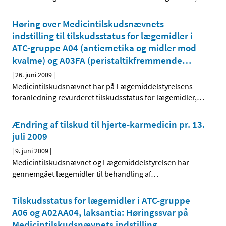
Høring over Medicintilskudsnævnets
indstilling til tilskudsstatus for lægemidler i
ATC-gruppe A04 (antiemetika og midler mod
kvalme) og A03FA (peristaltik­fremmende
…
|
26. juni 2009
|
Medicintilskudsnævnet har på Lægemiddelstyrelsens
foranledning revurderet tilskudsstatus for lægemidler,
…
Ændring af tilskud til hjerte-karmedicin pr. 13.
juli 2009
|
9. juni 2009
|
Medicintilskudsnævnet og Lægemiddelstyrelsen har
gennemgået lægemidler til behandling af
…
Tilskudsstatus for lægemidler i ATC-gruppe
A06 og A02AA04, laksantia: Høringssvar på
Medicintilskudsnævnets indstilling