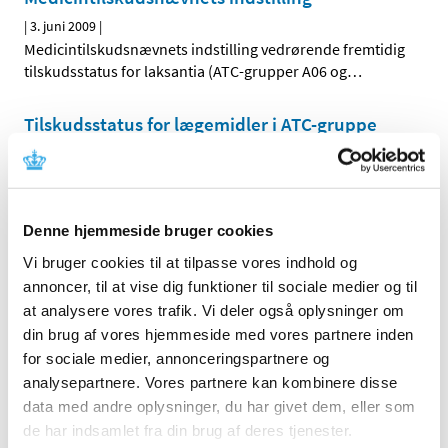
|
3. juni 2009
|
Medicintilskudsnævnets indstilling vedrørende fremtidig
tilskudsstatus for laksantia (ATC-grupper A06 og
…
Tilskudsstatus for lægemidler i ATC-gruppe
A08, fedmemidler ekskl. diætmidler:
Høringssvar på Medicintilskudsnævnets
indstilling
|
3. juni 2009
|
Denne hjemmeside bruger cookies
Medicintilskudsnævnets indstilling vedrørende fremtidig
Vi bruger cookies til at tilpasse vores indhold og
tilskudsstatus for fedmemidler ekskl. diætmidler
…
annoncer, til at vise dig funktioner til sociale medier og til
at analysere vores trafik. Vi deler også oplysninger om
din brug af vores hjemmeside med vores partnere inden
Alle (2506)
for sociale medier, annonceringspartnere og
TID
analysepartnere. Vores partnere kan kombinere disse
2026 (84)
data med andre oplysninger, du har givet dem, eller som
de har indsamlet fra din brug af deres tjenester.
2025 (158)