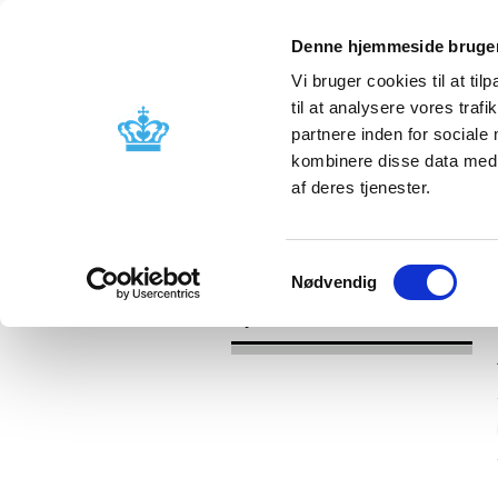
Denne hjemmeside bruger
Vi bruger cookies til at til
til at analysere vores tra
partnere inden for sociale
Godkendelse og
Bivirkninger
kombinere disse data med a
kontrol
produktinfo
af deres tjenester.
/
Nyheder
2017
Samtykkevalg
Nødvendig
Nyheder