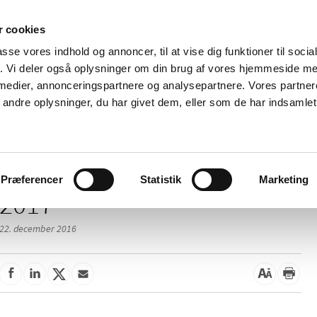
 cookies
passe vores indhold og annoncer, til at vise dig funktioner til soci
Nyheder
Om os
Kontakt
fik. Vi deler også oplysninger om din brug af vores hjemmeside m
 medier, annonceringspartnere og analysepartnere. Vores partne
 og
Tilskud og
Apoteker og salg af
Me
ndre oplysninger, du har givet dem, eller som de har indsamlet 
rmation
priser
medicin
ud
Præferencer
Statistik
Marketing
2017
22. december 2016