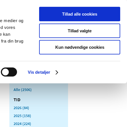
Tillad alle cookies
ale medier og
Udgivelser
Cookies
ed vores
Tillad valgte
re kan
dicinsk
Særlige
fra din brug
styr
produktområder
Kun nødvendige cookies
Vis detaljer
Alle (2506)
TID
2026 (84)
2025 (158)
2024 (224)