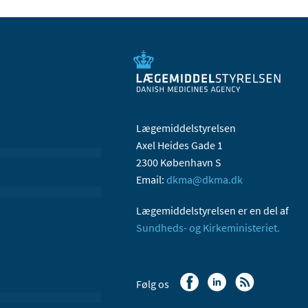
Lægemiddelstyrelsen
Axel Heides Gade 1
2300 København S
Email:
dkma@dkma.dk
Lægemiddelstyrelsen er en del af
Sundheds- og Kirkeministeriet.
Følg os