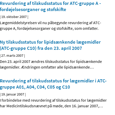
Revurdering af tilskudsstatus for ATC-gruppe A -
fordøjelsesorganer og stofskifte
|
19. oktober 2007
|
Lægemiddelstyrelsen vil nu påbegynde revurdering af ATC-
gruppe A, fordøjelsesorganer og stofskifte, som omfatter.
Ny tilskudsstatus for lipidsænkende lægemidler
(ATC-gruppe C10) fra den 23. april 2007
|
27. marts 2007
|
Den 23. april 2007 ændres tilskudsstatus for lipidsænkende
lægemidler. Ændringen omfatter alle lipidsænkende
…
Revurdering af tilskudsstatus for lægemidler i ATC-
gruppe A01, A04, C04, C05 og C10
|
19. januar 2007
|
I forbindelse med revurdering af tilskudsstatus for lægemidler
har Medicintilskudsnævnet på møde, den 16. januar 2007,
…