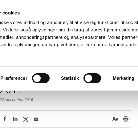
 cookies
passe vores indhold og annoncer, til at vise dig funktioner til soci
Nyheder
Om os
Kontakt
fik. Vi deler også oplysninger om din brug af vores hjemmeside m
 medier, annonceringspartnere og analysepartnere. Vores partne
 og
Tilskud og
Apoteker og salg af
Me
ndre oplysninger, du har givet dem, eller som de har indsamlet 
rmation
priser
medicin
ud
Præferencer
Statistik
Marketing
2017
22. december 2016