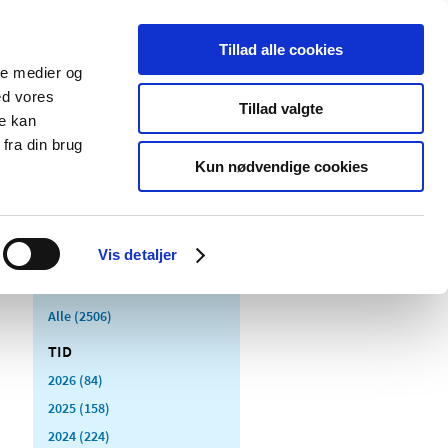
Tillad alle cookies
ale medier og
Udgivelser
Cookies
ed vores
Tillad valgte
re kan
dicinsk
Særlige
fra din brug
styr
produktområder
Kun nødvendige cookies
Vis detaljer
Alle (2506)
TID
2026 (84)
2025 (158)
2024 (224)