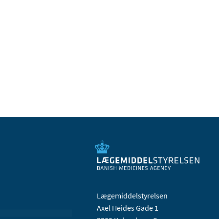
Lægemiddelstyrelsen
Axel Heides Gade 1