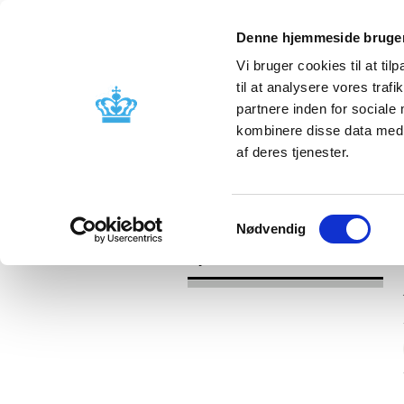
Denne hjemmeside bruger
Vi bruger cookies til at til
til at analysere vores tra
partnere inden for sociale
Godkendelse og
Bivirkninger
kombinere disse data med a
kontrol
produktinfo
af deres tjenester.
/
Nyheder
2017
Samtykkevalg
Nødvendig
Nyheder