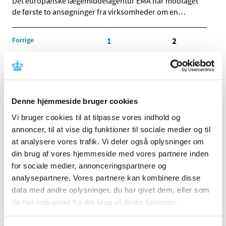
Det europæiske lægemiddelagentur EMA har modtaget
de første to ansøgninger fra virksomheder om en
…
Forrige
1
2
Alle (2506)
TID
Denne hjemmeside bruger cookies
2026 (84)
Vi bruger cookies til at tilpasse vores indhold og
2025 (158)
annoncer, til at vise dig funktioner til sociale medier og til
2024 (224)
at analysere vores trafik. Vi deler også oplysninger om
2023 (195)
din brug af vores hjemmeside med vores partnere inden
2022 (197)
for sociale medier, annonceringspartnere og
analysepartnere. Vores partnere kan kombinere disse
2021 (516)
data med andre oplysninger, du har givet dem, eller som
2020 (263)
de har indsamlet fra din brug af deres tjenester.
december (24)
november (33)