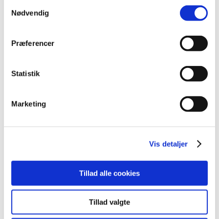
Samtykkevalg
oktober (20)
Nødvendig
september (20)
august (17)
Præferencer
juli (11)
juni (21)
maj (21)
Statistik
april (24)
marts (42)
Marketing
februar (12)
januar (18)
2019 (159)
Vis detaljer
2018 (150)
2017 (167)
Tillad alle cookies
2016 (167)
2015 (33)
Tillad valgte
2014 (44)
2013 (49)