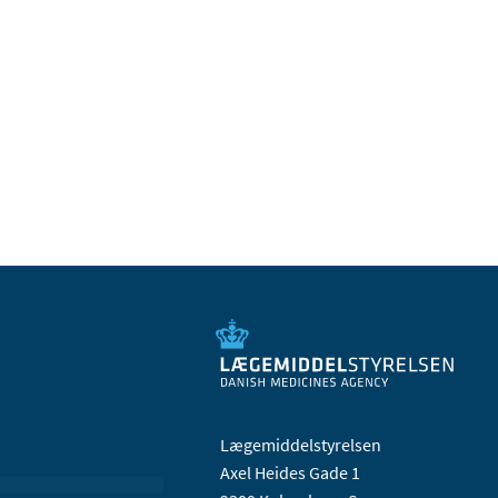
Lægemiddelstyrelsen
Axel Heides Gade 1