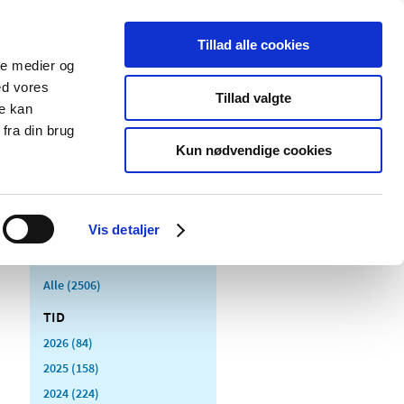
Tillad alle cookies
ale medier og
Udgivelser
Cookies
ed vores
Tillad valgte
re kan
dicinsk
Særlige
fra din brug
styr
produktområder
Kun nødvendige cookies
Vis detaljer
Alle (2506)
TID
2026 (84)
2025 (158)
2024 (224)