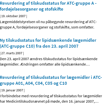
Revurdering af tilskudsstatus for ATC-gruppe A -
fordøjelsesorganer og stofskifte
|
19. oktober 2007
|
Lægemiddelstyrelsen vil nu påbegynde revurdering af ATC-
gruppe A, fordøjelsesorganer og stofskifte, som omfatter.
Ny tilskudsstatus for lipidsænkende lægemidler
(ATC-gruppe C10) fra den 23. april 2007
|
27. marts 2007
|
Den 23. april 2007 ændres tilskudsstatus for lipidsænkende
lægemidler. Ændringen omfatter alle lipidsænkende
…
Revurdering af tilskudsstatus for lægemidler i ATC-
gruppe A01, A04, C04, C05 og C10
|
19. januar 2007
|
I forbindelse med revurdering af tilskudsstatus for lægemidler
har Medicintilskudsnævnet på møde, den 16. januar 2007,
…