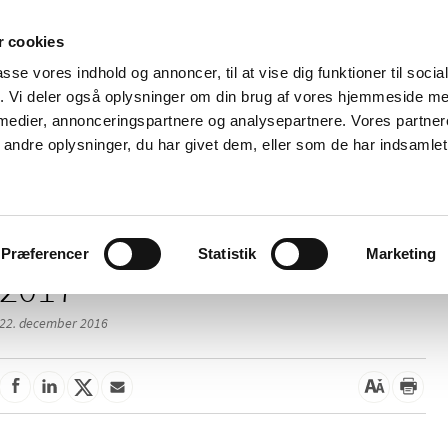
 cookies
passe vores indhold og annoncer, til at vise dig funktioner til soci
Nyheder
Om os
Kontakt
fik. Vi deler også oplysninger om din brug af vores hjemmeside m
 medier, annonceringspartnere og analysepartnere. Vores partne
 og
Tilskud og
Apoteker og salg af
Me
ndre oplysninger, du har givet dem, eller som de har indsamlet 
rmation
priser
medicin
ud
Præferencer
Statistik
Marketing
2017
22. december 2016