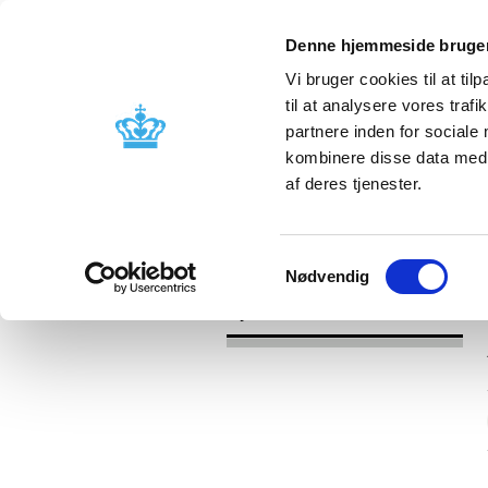
Denne hjemmeside bruger
Vi bruger cookies til at til
til at analysere vores tra
partnere inden for sociale
Godkendelse og
Bivirkninger
kombinere disse data med a
kontrol
produktinfo
af deres tjenester.
/
Nyheder
2017
Samtykkevalg
Nødvendig
Nyheder