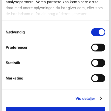
analysepartnere. Vores partnere kan kombinere disse
2014 (44)
data med andre oplysninger, du har givet dem, eller som
2013 (49)
de har indsamlet fra din brug af deres tjenester.
2012 (44)
2011 (13)
Samtykkevalg
2010 (7)
Nødvendig
2009 (14)
2008 (8)
Præferencer
december (1)
november (2)
Statistik
oktober (2)
september (1)
juli (1)
Marketing
januar (1)
2007 (3)
2006 (9)
Vis detaljer
2005 (2)