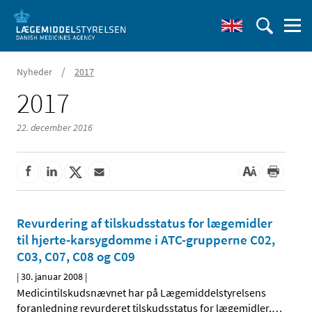
/
Nyheder
2017
2017
22. december 2016
Revurdering af tilskudsstatus for lægemidler
til hjerte-karsygdomme i ATC-grupperne C02,
C03, C07, C08 og C09
|
30. januar 2008
|
Medicintilskudsnævnet har på Lægemiddelstyrelsens
foranledning revurderet tilskudsstatus for lægemidler,
…