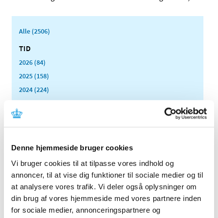
Alle (2506)
TID
2026 (84)
2025 (158)
2024 (224)
2023 (195)
2022 (197)
2021 (516)
2020 (263)
Denne hjemmeside bruger cookies
2019 (159)
Vi bruger cookies til at tilpasse vores indhold og
2018 (150)
annoncer, til at vise dig funktioner til sociale medier og til
2017 (167)
at analysere vores trafik. Vi deler også oplysninger om
din brug af vores hjemmeside med vores partnere inden
2016 (167)
for sociale medier, annonceringspartnere og
2015 (33)