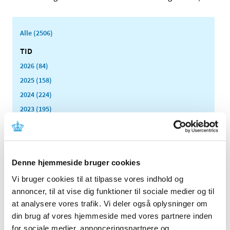
Alle (2506)
TID
2026 (84)
2025 (158)
2024 (224)
2023 (195)
2022 (197)
2021 (516)
2020 (263)
Denne hjemmeside bruger cookies
2019 (159)
Vi bruger cookies til at tilpasse vores indhold og
2018 (150)
annoncer, til at vise dig funktioner til sociale medier og til
2017 (167)
at analysere vores trafik. Vi deler også oplysninger om
2016 (167)
din brug af vores hjemmeside med vores partnere inden
2015 (33)
for sociale medier, annonceringspartnere og