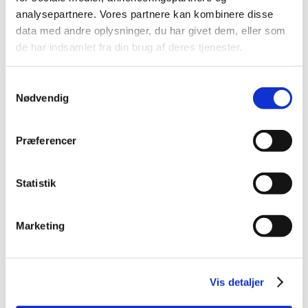
2014 (44)
analysepartnere. Vores partnere kan kombinere disse
2013 (49)
data med andre oplysninger, du har givet dem, eller som
de har indsamlet fra din brug af deres tjenester.
2012 (44)
2011 (13)
Samtykkevalg
2010 (7)
Nødvendig
2009 (14)
december (2)
Præferencer
november (1)
oktober (1)
september (2)
Statistik
juli (1)
juni (5)
Marketing
april (2)
2008 (8)
2007 (3)
Vis detaljer
2006 (9)