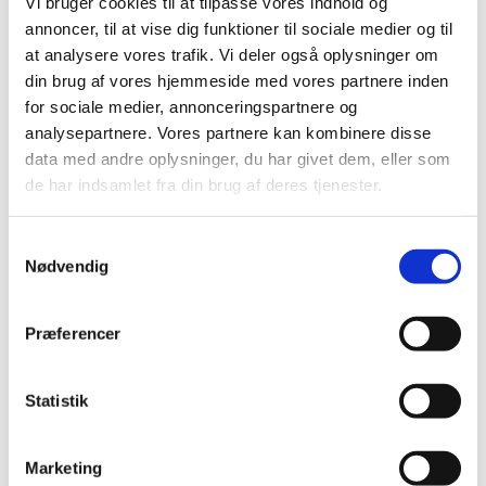
Vi bruger cookies til at tilpasse vores indhold og
2019 (159)
annoncer, til at vise dig funktioner til sociale medier og til
2018 (150)
at analysere vores trafik. Vi deler også oplysninger om
2017 (167)
din brug af vores hjemmeside med vores partnere inden
2016 (167)
for sociale medier, annonceringspartnere og
2015 (33)
analysepartnere. Vores partnere kan kombinere disse
december (4)
data med andre oplysninger, du har givet dem, eller som
november (4)
de har indsamlet fra din brug af deres tjenester.
oktober (2)
september (3)
Samtykkevalg
august (2)
Nødvendig
juni (9)
maj (2)
Præferencer
marts (2)
februar (2)
Statistik
januar (3)
2014 (44)
2013 (49)
Marketing