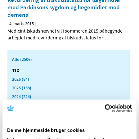
mod Parkinsons sygdom og lægemidler mod
demens
|
4. marts 2015
|
Medicintilskudsnævnet vil i sommeren 2015 påbegynde
arbejdet med revurdering af tilskudsstatus for
…
Alle (2506)
TID
2026 (84)
2025 (158)
2024 (224)
2023 (195)
2022 (197)
2021 (516)
Denne hjemmeside bruger cookies
2020 (263)