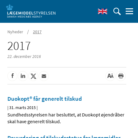
/
Nyheder
2017
2017
22. december 2016
Duokopt® får generelt tilskud
|
31. marts 2015
|
Sundhedsstyrelsen har besluttet, at Duokopt øjendråber
skal have generelt tilskud.
Revurdering af tilskudsstatus for lægemidler