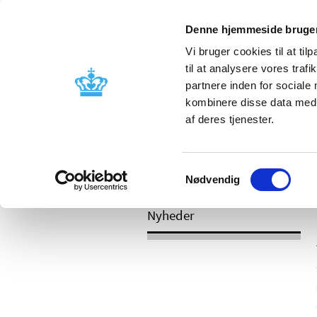
Mobil visning
Denne hjemmeside bruger
Vi bruger cookies til at til
til at analysere vores tra
partnere inden for sociale
Godkendelse og
Bivirkninger
kombinere disse data med a
kontrol
produktinfo
af deres tjenester.
Samtykkevalg
/
Nyheder
2017
Nødvendig
Nyheder