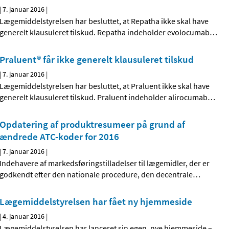
|
7. januar 2016
|
Lægemiddelstyrelsen har besluttet, at Repatha ikke skal have
generelt klausuleret tilskud. Repatha indeholder evolocumab
…
Praluent® får ikke generelt klausuleret tilskud
|
7. januar 2016
|
Lægemiddelstyrelsen har besluttet, at Praluent ikke skal have
generelt klausuleret tilskud. Praluent indeholder alirocumab
…
Opdatering af produktresumeer på grund af
ændrede ATC-koder for 2016
|
7. januar 2016
|
Indehavere af markedsføringstilladelser til lægemidler, der er
godkendt efter den nationale procedure, den decentrale
…
Lægemiddelstyrelsen har fået ny hjemmeside
|
4. januar 2016
|
Lægemiddelstyrelsen har lanceret sin egen, nye hjemmeside –