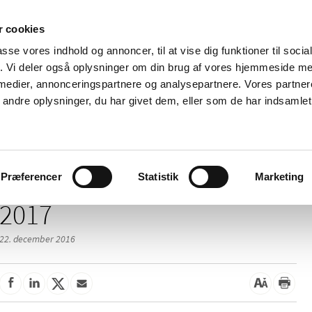
 cookies
passe vores indhold og annoncer, til at vise dig funktioner til soci
Nyheder
Om os
Kontakt
fik. Vi deler også oplysninger om din brug af vores hjemmeside m
 medier, annonceringspartnere og analysepartnere. Vores partne
 og
Tilskud og
Apoteker og salg af
Me
ndre oplysninger, du har givet dem, eller som de har indsamlet 
rmation
priser
medicin
ud
Præferencer
Statistik
Marketing
2017
22. december 2016