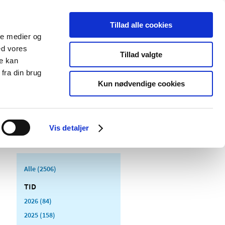
Tillad alle cookies
ale medier og
Udgivelser
Cookies
ed vores
Tillad valgte
re kan
dicinsk
Særlige
fra din brug
styr
produktområder
Kun nødvendige cookies
Vis detaljer
Alle (2506)
TID
2026 (84)
2025 (158)