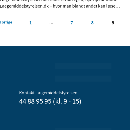
Laegemiddelstyrelsen.dk – hvor man blandt andet kan læse
…
Forrige
1
7
8
9
…
Kontakt Lægemiddelstyrelsen
44 88 95 95 (kl. 9 - 15)