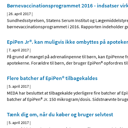
Børnevaccinationsprogram­met 2016 - indsatser vir
|
26. april 2017
|
Sundhedsstyrelsen, Statens Serum Institut og Lægemiddelstyrel
børnevaccinationsprogrammet i 2016. Rapporten indeholder gen
EpiPen Jr®. kan muligvis ikke ombyttes på apoteker
|
7. april 2017
|
På grund af mangel på adrenalinpenne til børn, kan EpiPenne fra
apotekerne. Forældre til børn, der bruger EpiPen® opfordres ti
Flere batcher af EpiPen® tilbagekaldes
|
5. april 2017
|
MEDA har besluttet at tilbagekalde yderligere fire batcher af E
batcher af EpiPen® Jr. 150 mikrogram/dosis. Sidstnævnte bruges 
Tænk dig om, når du køber og bruger selvtest
|
5. april 2017
|