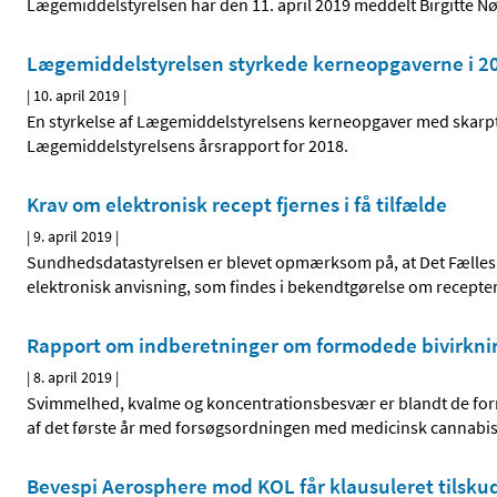
Lægemiddelstyrelsen har den 11. april 2019 meddelt Birgitte Nør
Lægemiddelstyrelsen styrkede kerneopgaverne i 2
|
10. april 2019
|
En styrkelse af Lægemiddelstyrelsens kerneopgaver med skarpt fo
Lægemiddelstyrelsens årsrapport for 2018.
Krav om elektronisk recept fjernes i få tilfælde
|
9. april 2019
|
Sundhedsdatastyrelsen er blevet opmærksom på, at Det Fælles M
elektronisk anvisning, som findes i bekendtgørelse om recepte
Rapport om indberetninger om formodede bivirkni
|
8. april 2019
|
Svimmelhed, kvalme og koncentrationsbesvær er blandt de formo
af det første år med forsøgsordningen med medicinsk cannabis
Bevespi Aerosphere mod KOL får klausuleret tilskud 