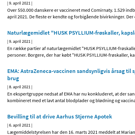
|
9. april 2021
|
Over 550.000 danskere er vaccineret med Comirnaty. 1.529 indb
april 2021. De fleste er kendte og forbigående bivirkninger. De
Naturlægemidlet "HUSK PSYLLIUM-frøskaller, kapsl
|
9. april 2021
|
En række partier af naturlægemidlet "HUSK PSYLLIUM-frøskaller,
personer. Borgere, der har købt "HUSK PSYLLIUM-frøskaller, kap
EMA: AstraZeneca-vaccinen sandsynligvis årsag til s
brug
|
8. april 2021
|
En ekspertgruppe nedsat af EMA har nu konkluderet, at der s
kombineret med et lavt antal blodplader og blødning og vaccin
Bevilling til at drive Aarhus Stjerne Apotek
|
6. april 2021
|
Lægemiddelstyrelsen har den 16. marts 2021 meddelt at Marianne 