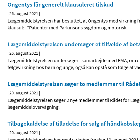
Ongentys får generelt klausuleret tilskud
|
26. august 2021
|
Lægemiddelstyrelsen har besluttet, at Ongentys med virkning fr
klausul: ”Patienter med Parkinsons sygdom og motorisk
Lægemiddelstyrelsen undersøger et tilfælde af bet
|
26. august 2021
|
Lægemiddelstyrelsen undersøger i samarbejde med EMA, om en s
følgevirkning hos børn og unge, også kan opstå som følge af 
Lægemiddelstyrelsen søger to medlemmer til Råde
|
20. august 2021
|
Lægemiddelstyrelsen søger 2 nye medlemmer til Rådet for Læge
lægemiddelovervågning.
Tilbagekaldelse af tilladelse for salg af håndkøbsl
|
20. august 2021
|
Lægemiddelstyrelsen har med virkning fra den 19. august 2021 t