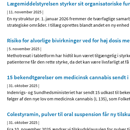
Lægemiddelstyrelsen styrker sit organisatoriske fun
|
11. november 2025
|
En ny struktur pr. 1. januar 2026 fremmer de tværfaglige samarbe
strategiske områder. I tillæg oprettes blandt andet en ny enhed
Risiko for alvorlige bivirkninger ved for høj dosis m
|
5. november 2025
|
Methotrexat i tabletform har hidtil kun været tilgængelig i styrk
patienterne får den rette styrke, da det kan være livsfarligt at få
15 bekendtgørelser om medicinsk cannabis sendt i
|
31. oktober 2025
|
Indenrigs- og Sundhedsministeriet har sendt 15 udkast til bek
følger af den nye lov om medicinsk cannabis (L 135), som Folketi
Colestyramin, pulver til oral suspension får ny tils
|
31. oktober 2025
|
Fra 10. november 2025 ændrer vi tilskudsklausulen for pulver t