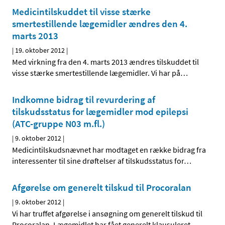
Medicintilskuddet til visse stærke
smertestillende lægemidler ændres den 4.
marts 2013
|
19. oktober 2012
|
Med virkning fra den 4. marts 2013 ændres tilskuddet til
visse stærke smertestillende lægemidler. Vi har på
…
Indkomne bidrag til revurdering af
tilskudsstatus for lægemidler mod epilepsi
(ATC-gruppe N03 m.fl.)
|
9. oktober 2012
|
Medicintilskudsnævnet har modtaget en række bidrag fra
interessenter til sine drøftelser af tilskudsstatus for
…
Afgørelse om generelt tilskud til Procoralan
|
9. oktober 2012
|
Vi har truffet afgørelse i ansøgning om generelt tilskud til
Procoralan. Lægemidlet har fået generelt klausuleret
…