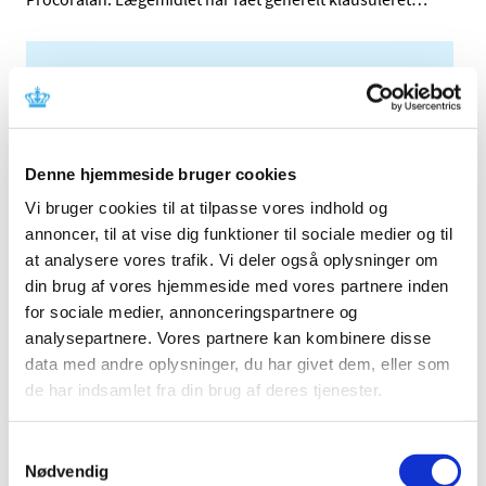
Alle (2506)
TID
2026 (84)
Denne hjemmeside bruger cookies
2025 (158)
2024 (224)
Vi bruger cookies til at tilpasse vores indhold og
annoncer, til at vise dig funktioner til sociale medier og til
2023 (195)
at analysere vores trafik. Vi deler også oplysninger om
2022 (197)
din brug af vores hjemmeside med vores partnere inden
2021 (516)
for sociale medier, annonceringspartnere og
2020 (263)
analysepartnere. Vores partnere kan kombinere disse
2019 (159)
data med andre oplysninger, du har givet dem, eller som
2018 (150)
de har indsamlet fra din brug af deres tjenester.
2017 (167)
2016 (167)
Samtykkevalg
Nødvendig
2015 (33)