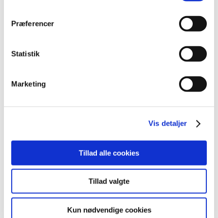
2014 (44)
Præferencer
2013 (49)
2012 (44)
december (2)
Statistik
november (6)
oktober (4)
Marketing
september (7)
august (1)
juli (5)
Vis detaljer
juni (3)
maj (1)
april (3)
Tillad alle cookies
marts (3)
februar (3)
Tillad valgte
januar (6)
2011 (13)
Kun nødvendige cookies
2010 (7)