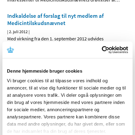
Indkaldelse af forslag til nyt medlem af
Medicintilskudsnævnet
|
2. juli 2012
|
Med virkning fra den 1. september 2012 udvides
Medicintilskudsnævnet med et medlem, der skal
…
Alle (2506)
Denne hjemmeside bruger cookies
TID
Vi bruger cookies til at tilpasse vores indhold og
2026 (84)
annoncer, til at vise dig funktioner til sociale medier og til
2025 (158)
at analysere vores trafik. Vi deler også oplysninger om
din brug af vores hjemmeside med vores partnere inden
2024 (224)
for sociale medier, annonceringspartnere og
2023 (195)
analysepartnere. Vores partnere kan kombinere disse
2022 (197)
data med andre oplysninger, du har givet dem, eller som
2021 (516)
de har indsamlet fra din brug af deres tjenester.