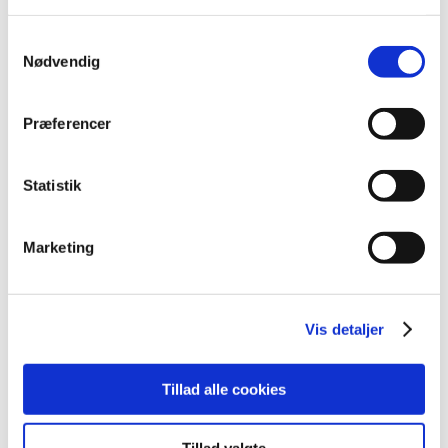
2020 (263)
2019 (159)
Samtykkevalg
2018 (150)
Nødvendig
2017 (167)
2016 (167)
Præferencer
2015 (33)
2014 (44)
Statistik
2013 (49)
2012 (44)
Marketing
december (2)
november (6)
oktober (4)
Vis detaljer
september (7)
august (1)
juli (5)
Tillad alle cookies
juni (3)
maj (1)
Tillad valgte