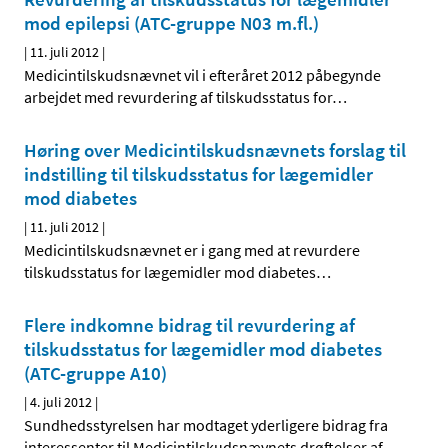
mod epilepsi (ATC-gruppe N03 m.fl.)
|
11. juli 2012
|
Medicintilskudsnævnet vil i efteråret 2012 påbegynde
arbejdet med revurdering af tilskudsstatus for
…
Høring over Medicintilskuds­nævnets forslag til
indstilling til tilskudsstatus for lægemidler
mod diabetes
|
11. juli 2012
|
Medicintilskudsnævnet er i gang med at revurdere
tilskudsstatus for lægemidler mod diabetes
…
Flere indkomne bidrag til revurdering af
tilskudsstatus for lægemidler mod diabetes
(ATC-gruppe A10)
|
4. juli 2012
|
Sundhedsstyrelsen har modtaget yderligere bidrag fra
interessenter til Medicintilskudsnævnets drøftelser af
…