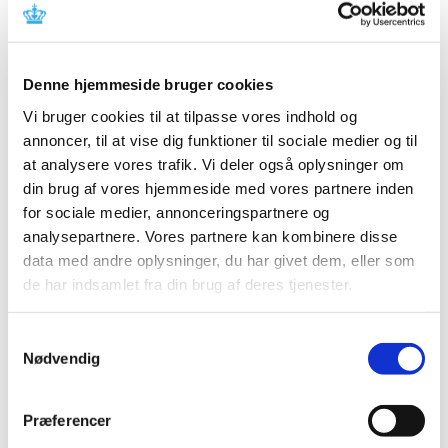
2025 (158)
2024 (224)
2023 (195)
Denne hjemmeside bruger cookies
2022 (197)
Vi bruger cookies til at tilpasse vores indhold og
2021 (516)
annoncer, til at vise dig funktioner til sociale medier og til
2020 (263)
at analysere vores trafik. Vi deler også oplysninger om
2019 (159)
din brug af vores hjemmeside med vores partnere inden
2018 (150)
for sociale medier, annonceringspartnere og
2017 (167)
analysepartnere. Vores partnere kan kombinere disse
data med andre oplysninger, du har givet dem, eller som
2016 (167)
de har indsamlet fra din brug af deres tjenester.
2015 (33)
2014 (44)
Samtykkevalg
2013 (49)
Nødvendig
december (4)
november (5)
Præferencer
oktober (3)