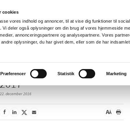
 cookies
passe vores indhold og annoncer, til at vise dig funktioner til soci
Nyheder
Om os
Kontakt
fik. Vi deler også oplysninger om din brug af vores hjemmeside m
 medier, annonceringspartnere og analysepartnere. Vores partne
 og
Tilskud og
Apoteker og salg af
Me
ndre oplysninger, du har givet dem, eller som de har indsamlet 
rmation
priser
medicin
ud
Præferencer
Statistik
Marketing
2017
22. december 2016