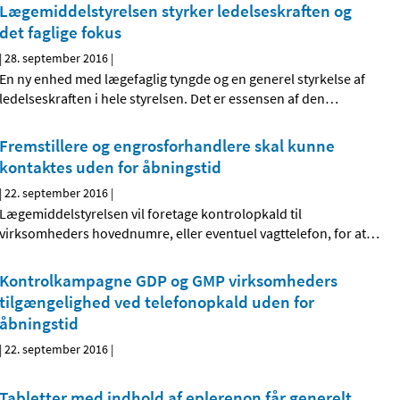
Lægemiddelstyrelsen styrker ledelseskraften og
det faglige fokus
|
28. september 2016
|
En ny enhed med lægefaglig tyngde og en generel styrkelse af
ledelseskraften i hele styrelsen. Det er essensen af den
…
Fremstillere og engrosforhandlere skal kunne
kontaktes uden for åbningstid
|
22. september 2016
|
Lægemiddelstyrelsen vil foretage kontrolopkald til
virksomheders hovednumre, eller eventuel vagttelefon, for at
…
Kontrolkampagne GDP og GMP virksomheders
tilgængelighed ved telefonopkald uden for
åbningstid
|
22. september 2016
|
Tabletter med indhold af eplerenon får generelt