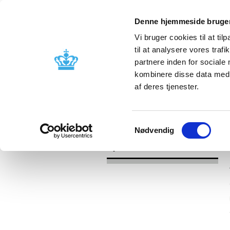
Denne hjemmeside bruger
Vi bruger cookies til at til
til at analysere vores tra
partnere inden for sociale
Godkendelse og
Bivirkninger
kombinere disse data med a
kontrol
produktinfo
af deres tjenester.
/
Nyheder
2017
Samtykkevalg
Nødvendig
Nyheder