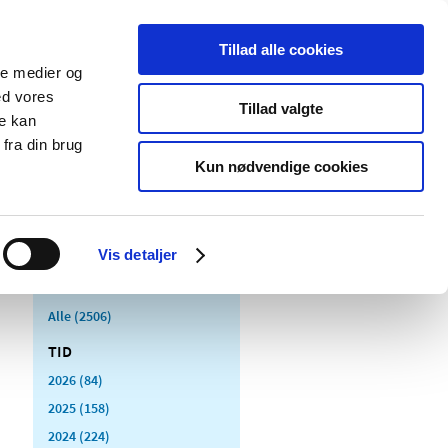
Tillad alle cookies
ale medier og
Udgivelser
Cookies
ed vores
Tillad valgte
re kan
dicinsk
Særlige
fra din brug
styr
produktområder
Kun nødvendige cookies
Vis detaljer
Alle (2506)
TID
2026 (84)
2025 (158)
2024 (224)