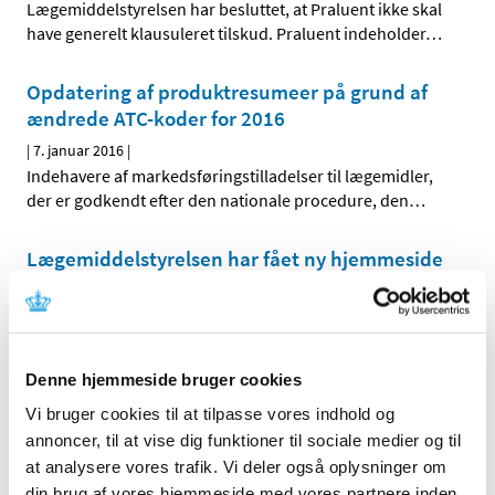
Lægemiddelstyrelsen har besluttet, at Praluent ikke skal
have generelt klausuleret tilskud. Praluent indeholder
…
Opdatering af produktresumeer på grund af
ændrede ATC-koder for 2016
|
7. januar 2016
|
Indehavere af markedsføringstilladelser til lægemidler,
der er godkendt efter den nationale procedure, den
…
Lægemiddelstyrelsen har fået ny hjemmeside
|
4. januar 2016
|
Lægemiddelstyrelsen har lanceret sin egen, nye
hjemmeside – Laegemiddelstyrelsen.dk – hvor man
…
Denne hjemmeside bruger cookies
Forrige
1
7
8
9
…
Vi bruger cookies til at tilpasse vores indhold og
annoncer, til at vise dig funktioner til sociale medier og til
at analysere vores trafik. Vi deler også oplysninger om
Alle (2506)
din brug af vores hjemmeside med vores partnere inden