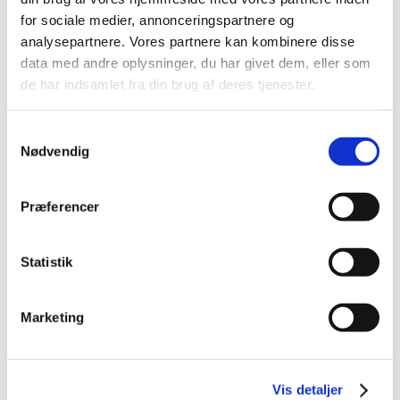
TID
for sociale medier, annonceringspartnere og
analysepartnere. Vores partnere kan kombinere disse
2026 (84)
data med andre oplysninger, du har givet dem, eller som
2025 (158)
de har indsamlet fra din brug af deres tjenester.
2024 (224)
2023 (195)
Samtykkevalg
2022 (197)
Nødvendig
2021 (516)
2020 (263)
Præferencer
2019 (159)
2018 (150)
Statistik
2017 (167)
2016 (167)
Marketing
december (14)
november (11)
oktober (13)
september (9)
Vis detaljer