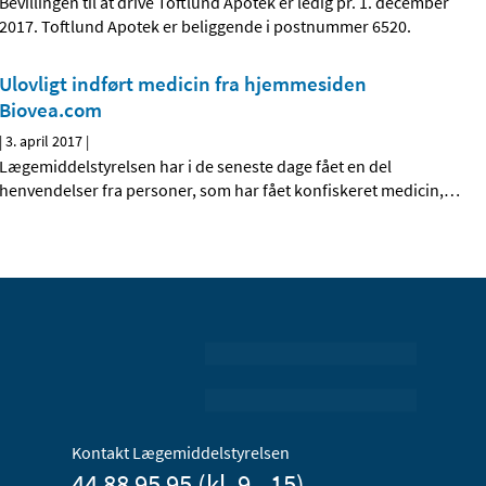
Bevillingen til at drive Toftlund Apotek er ledig pr. 1. december
2017. Toftlund Apotek er beliggende i postnummer 6520.
Ulovligt indført medicin fra hjemmesiden
Biovea.com
|
3. april 2017
|
Lægemiddelstyrelsen har i de seneste dage fået en del
henvendelser fra personer, som har fået konfiskeret medicin,
…
Kontakt Lægemiddelstyrelsen
44 88 95 95 (kl. 9 - 15)