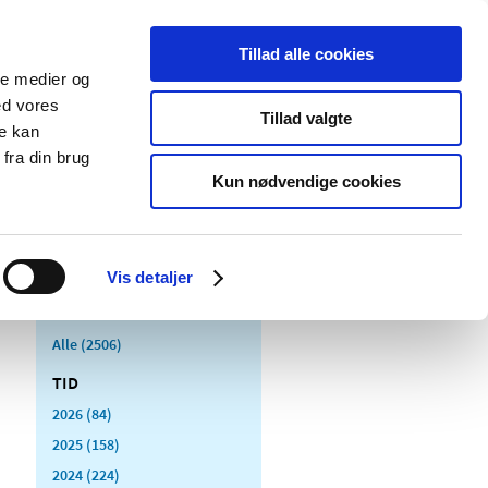
Tillad alle cookies
ale medier og
Udgivelser
Cookies
ed vores
Tillad valgte
re kan
dicinsk
Særlige
fra din brug
styr
produktområder
Kun nødvendige cookies
Vis detaljer
Alle (2506)
TID
2026 (84)
2025 (158)
2024 (224)