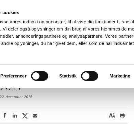
 cookies
passe vores indhold og annoncer, til at vise dig funktioner til soci
Nyheder
Om os
Kontakt
fik. Vi deler også oplysninger om din brug af vores hjemmeside m
 medier, annonceringspartnere og analysepartnere. Vores partne
 og
Tilskud og
Apoteker og salg af
Me
ndre oplysninger, du har givet dem, eller som de har indsamlet 
rmation
priser
medicin
ud
Præferencer
Statistik
Marketing
2017
22. december 2016