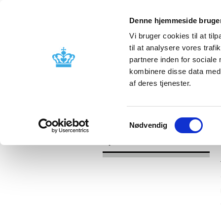
Denne hjemmeside bruger
Vi bruger cookies til at til
til at analysere vores tra
partnere inden for sociale
Godkendelse og
Bivirkninger
kombinere disse data med a
kontrol
produktinfo
af deres tjenester.
/
Nyheder
2017
Samtykkevalg
Nødvendig
Nyheder