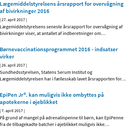
Lægemiddelstyrelsens årsrapport for overvågning
af bivirkninger 2016
|
27. april 2017
|
Lægemiddelstyrelsens seneste årsrapport for overvågning af
bivirkninger viser, at antallet af indberetninger om
…
Børnevaccinationsprogram­met 2016 - indsatser
virker
|
26. april 2017
|
Sundhedsstyrelsen, Statens Serum Institut og
Lægemiddelstyrelsen har i fællesskab lavet årsrapporten for
…
EpiPen Jr®. kan muligvis ikke ombyttes på
apotekerne i øjeblikket
|
7. april 2017
|
På grund af mangel på adrenalinpenne til børn, kan EpiPenne
fra de tilbagekadte batcher i øjeblikket muligvis ikke
…