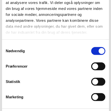
at analysere vores trafik. Vi deler også oplysninger om
din brug af vores hjemmeside med vores partnere inden
for sociale medier, annonceringspartnere og
Alle (2506)
analysepartnere. Vores partnere kan kombinere disse
TID
data med andre oplysninger, du har givet dem, eller som
2026 (84)
de har indsamlet fra din brug af deres tjenester.
2025 (158)
2024 (224)
Samtykkevalg
Nødvendig
2023 (195)
2022 (197)
2021 (516)
Præferencer
2020 (263)
2019 (159)
Statistik
2018 (150)
2017 (167)
Marketing
december (19)
november (19)