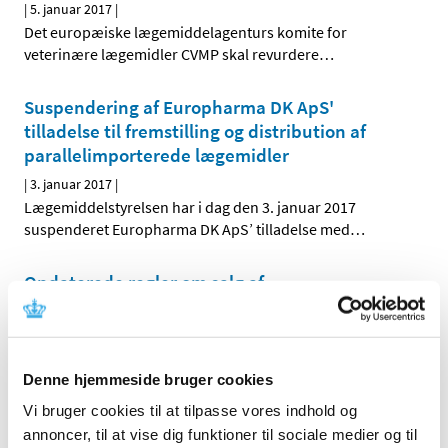
|
5. januar 2017
|
Det europæiske lægemiddelagenturs komite for
veterinære lægemidler CVMP skal revurdere
…
Suspendering af Europharma DK ApS'
tilladelse til fremstilling og distribution af
parallelimporterede lægemidler
|
3. januar 2017
|
Lægemiddelstyrelsen har i dag den 3. januar 2017
suspenderet Europharma DK ApS’ tilladelse med
…
Opdaterede regler om salg af
håndkøbslægemidler uden for apotek
|
2. januar 2017
|
Lægemiddelstyrelsen har opdateret bekendtgørelserne
Denne hjemmeside bruger cookies
om forhandling af håndkøbslægemidler uden for
…
Vi bruger cookies til at tilpasse vores indhold og
annoncer, til at vise dig funktioner til sociale medier og til
Forrige
1
7
8
9
…