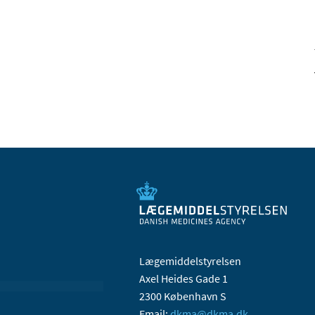
Lægemiddelstyrelsen
Axel Heides Gade 1
2300 København S
Email:
dkma@dkma.dk