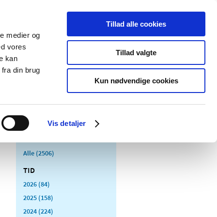
Tillad alle cookies
ale medier og
Udgivelser
Cookies
ed vores
Tillad valgte
re kan
dicinsk
Særlige
fra din brug
styr
produktområder
Kun nødvendige cookies
Vis detaljer
Alle (2506)
TID
2026 (84)
2025 (158)
2024 (224)