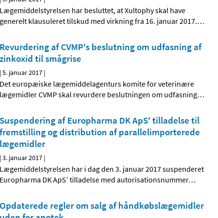
Lægemiddelstyrelsen har besluttet, at Xultophy skal have
generelt klausuleret tilskud med virkning fra 16. januar 2017.
…
Revurdering af CVMP's beslutning om udfasning af
zinkoxid til smågrise
|
5. januar 2017
|
Det europæiske lægemiddelagenturs komite for veterinære
lægemidler CVMP skal revurdere beslutningen om udfasning
…
Suspendering af Europharma DK ApS' tilladelse til
fremstilling og distribution af parallelimporterede
lægemidler
|
3. januar 2017
|
Lægemiddelstyrelsen har i dag den 3. januar 2017 suspenderet
Europharma DK ApS’ tilladelse med autorisationsnummer
…
Opdaterede regler om salg af håndkøbslægemidler
uden for apotek