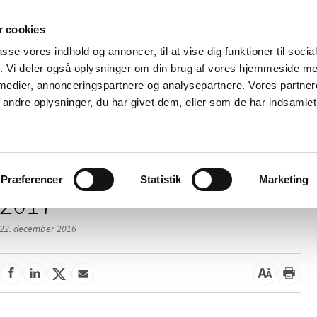
 cookies
passe vores indhold og annoncer, til at vise dig funktioner til soci
Nyheder
Om os
Kontakt
fik. Vi deler også oplysninger om din brug af vores hjemmeside m
 medier, annonceringspartnere og analysepartnere. Vores partne
 og
Tilskud og
Apoteker og salg af
Me
ndre oplysninger, du har givet dem, eller som de har indsamlet 
rmation
priser
medicin
ud
Præferencer
Statistik
Marketing
2017
22. december 2016