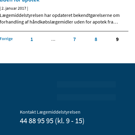
|
2. januar 2017
|
Lægemiddelstyrelsen har opdateret bekendtgørelserne om
forhandling af håndkøbslægemidler uden for apotek fra
…
Forrige
1
7
8
9
…
Kontakt Lægemiddelstyrelsen
44 88 95 95 (kl. 9 - 15)