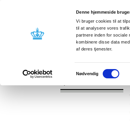
Denne hjemmeside bruger
Vi bruger cookies til at til
til at analysere vores tra
partnere inden for sociale
Godkendelse og
Bivirkninger
kombinere disse data med a
kontrol
produktinfo
af deres tjenester.
/
Nyheder
2017
Samtykkevalg
Nødvendig
Nyheder