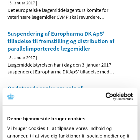
|
5. januar 2017
|
Det europæiske lægemiddelagenturs komite for
veterinære lægemidler CVMP skal revurdere
…
Suspendering af Europharma DK ApS'
tilladelse til fremstilling og distribution af
parallelimporterede lægemidler
|
3. januar 2017
|
Lægemiddelstyrelsen har i dag den 3. januar 2017
suspenderet Europharma DK ApS’ tilladelse med
…
Opdaterede regler om salg af
håndkøbslægemidler uden for apotek
|
2. januar 2017
|
Lægemiddelstyrelsen har opdateret bekendtgørelserne
Denne hjemmeside bruger cookies
om forhandling af håndkøbslægemidler uden for
…
Vi bruger cookies til at tilpasse vores indhold og
annoncer, til at vise dig funktioner til sociale medier og til
Forrige
1
7
8
9
…