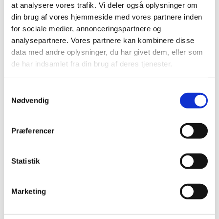
at analysere vores trafik. Vi deler også oplysninger om
din brug af vores hjemmeside med vores partnere inden
for sociale medier, annonceringspartnere og
Alle (2506)
analysepartnere. Vores partnere kan kombinere disse
TID
data med andre oplysninger, du har givet dem, eller som
2026 (84)
de har indsamlet fra din brug af deres tjenester.
2025 (158)
2024 (224)
Samtykkevalg
Nødvendig
2023 (195)
2022 (197)
2021 (516)
Præferencer
2020 (263)
2019 (159)
Statistik
2018 (150)
2017 (167)
Marketing
december (19)
november (19)