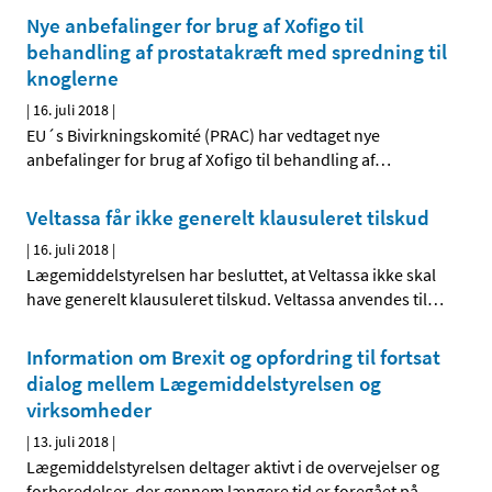
Nye anbefalinger for brug af Xofigo til
behandling af prostatakræft med spredning til
knoglerne
|
16. juli 2018
|
EU´s Bivirkningskomité (PRAC) har vedtaget nye
anbefalinger for brug af Xofigo til behandling af
…
Veltassa får ikke generelt klausuleret tilskud
|
16. juli 2018
|
Lægemiddelstyrelsen har besluttet, at Veltassa ikke skal
have generelt klausuleret tilskud. Veltassa anvendes til
…
Information om Brexit og opfordring til fortsat
dialog mellem Lægemiddelstyrelsen og
virksomheder
|
13. juli 2018
|
Lægemiddelstyrelsen deltager aktivt i de overvejelser og
forberedelser, der gennem længere tid er foregået på
…