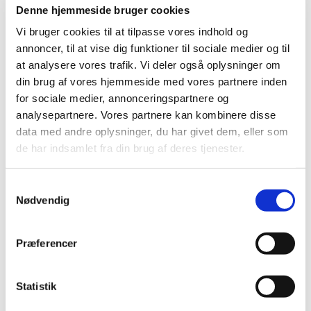
medicin til behandling af symptomer forbundet med
…
Denne hjemmeside bruger cookies
Vi bruger cookies til at tilpasse vores indhold og
Noget medicin mod forhøjet blodtryk får
annoncer, til at vise dig funktioner til sociale medier og til
generelt tilskud
at analysere vores trafik. Vi deler også oplysninger om
|
2. juli 2018
|
din brug af vores hjemmeside med vores partnere inden
Lægemiddelstyrelsen har besluttet, at medicin, der
for sociale medier, annonceringspartnere og
indeholder telmisartan, telmisartan+hydrochlorthiazid
…
analysepartnere. Vores partnere kan kombinere disse
data med andre oplysninger, du har givet dem, eller som
de har indsamlet fra din brug af deres tjenester.
Alle (2506)
TID
Samtykkevalg
Nødvendig
2026 (84)
2025 (158)
2024 (224)
Præferencer
2023 (195)
2022 (197)
Statistik
2021 (516)