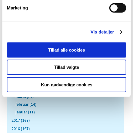
2020 (263)
Marketing
2019 (159)
2018 (150)
december (12)
Vis detaljer
november (10)
oktober (16)
Tillad alle cookies
september (11)
august (6)
juli (8)
Tillad valgte
juni (13)
maj (18)
Kun nødvendige cookies
april (10)
marts (21)
februar (14)
januar (11)
2017 (167)
2016 (167)