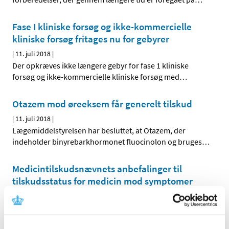
Fase I kliniske forsøg og ikke-kommercielle
kliniske forsøg fritages nu for gebyrer
|
11. juli 2018
|
Der opkræves ikke længere gebyr for fase 1 kliniske
forsøg og ikke-kommercielle kliniske forsøg med
…
Otazem mod øreeksem får generelt tilskud
|
11. juli 2018
|
Lægemiddelstyrelsen har besluttet, at Otazem, der
indeholder binyrebarkhormonet fluocinolon og bruges
…
Medicintilskudsnævnets anbefalinger til
tilskudsstatus for medicin mod symptomer
ved overgangsalder
|
3. juli 2018
|
Medicintilskudsnævnet har revurderet tilskudsstatus for