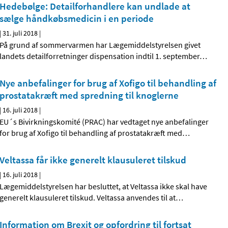
Hedebølge: Detailforhandlere kan undlade at
sælge håndkøbsmedicin i en periode
|
31. juli 2018
|
På grund af sommervarmen har Lægemiddelstyrelsen givet
landets detailforretninger dispensation indtil 1. september
…
Nye anbefalinger for brug af Xofigo til behandling af
prostatakræft med spredning til knoglerne
|
16. juli 2018
|
EU´s Bivirkningskomité (PRAC) har vedtaget nye anbefalinger
for brug af Xofigo til behandling af prostatakræft med
…
Veltassa får ikke generelt klausuleret tilskud
|
16. juli 2018
|
Lægemiddelstyrelsen har besluttet, at Veltassa ikke skal have
generelt klausuleret tilskud. Veltassa anvendes til at
…
Information om Brexit og opfordring til fortsat