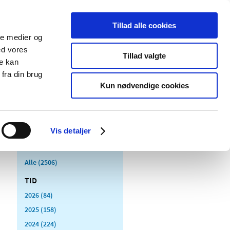
Tillad alle cookies
ale medier og
Udgivelser
Cookies
ed vores
Tillad valgte
re kan
dicinsk
Særlige
fra din brug
styr
produktområder
Kun nødvendige cookies
Vis detaljer
Alle (2506)
TID
2026 (84)
2025 (158)
2024 (224)