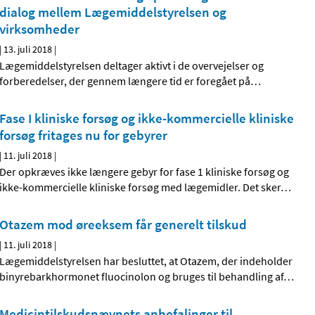
dialog mellem Lægemiddelstyrelsen og
virksomheder
|
13. juli 2018
|
Lægemiddelstyrelsen deltager aktivt i de overvejelser og
forberedelser, der gennem længere tid er foregået på
…
Fase I kliniske forsøg og ikke-kommercielle kliniske
forsøg fritages nu for gebyrer
|
11. juli 2018
|
Der opkræves ikke længere gebyr for fase 1 kliniske forsøg og
ikke-kommercielle kliniske forsøg med lægemidler. Det sker
…
Otazem mod øreeksem får generelt tilskud
|
11. juli 2018
|
Lægemiddelstyrelsen har besluttet, at Otazem, der indeholder
binyrebarkhormonet fluocinolon og bruges til behandling af
…
Medicintilskudsnævnets anbefalinger til