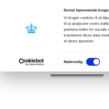
Denne hjemmeside bruger
Vi bruger cookies til at til
til at analysere vores tra
partnere inden for sociale
Godkendelse og
Bivirkninger
kombinere disse data med a
kontrol
produktinfo
af deres tjenester.
/
Nyheder
2017
Samtykkevalg
Nødvendig
Nyheder