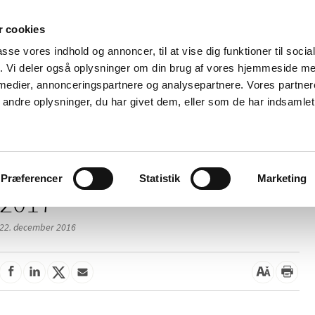
 cookies
passe vores indhold og annoncer, til at vise dig funktioner til soci
Nyheder
Om os
Kontakt
fik. Vi deler også oplysninger om din brug af vores hjemmeside m
 medier, annonceringspartnere og analysepartnere. Vores partne
 og
Tilskud og
Apoteker og salg af
Me
ndre oplysninger, du har givet dem, eller som de har indsamlet 
rmation
priser
medicin
ud
Præferencer
Statistik
Marketing
2017
22. december 2016