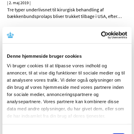
|
2. maj 2019
|
Tre typer underlivsnet til kirurgisk behandling af
bækkenbundsprolaps bliver trukket tilbage i USA, efter
…
Alle (2506)
TID
Denne hjemmeside bruger cookies
2026 (84)
2025 (158)
Vi bruger cookies til at tilpasse vores indhold og
annoncer, til at vise dig funktioner til sociale medier og til
2024 (224)
at analysere vores trafik. Vi deler også oplysninger om
2023 (195)
din brug af vores hjemmeside med vores partnere inden
2022 (197)
for sociale medier, annonceringspartnere og
2021 (516)
analysepartnere. Vores partnere kan kombinere disse
2020 (263)
data med andre oplysninger, du har givet dem, eller som
2019 (159)
de har indsamlet fra din brug af deres tjenester.
december (11)
november (23)
Samtykkevalg