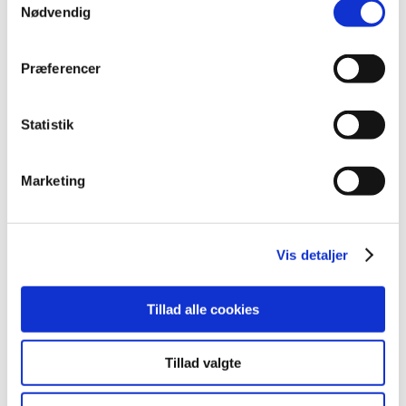
Nødvendig
oktober (20)
september (17)
august (10)
Præferencer
juli (14)
juni (12)
Statistik
maj (5)
april (9)
marts (14)
Marketing
februar (18)
januar (6)
2018 (150)
Vis detaljer
2017 (167)
2016 (167)
Tillad alle cookies
2015 (33)
2014 (44)
Tillad valgte
2013 (49)
2012 (44)