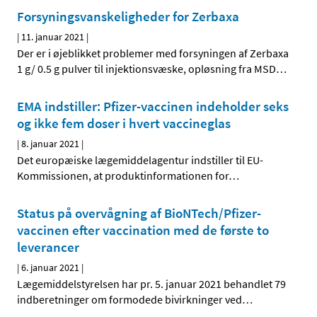
Forsyningsvanskeligheder for Zerbaxa
|
11. januar 2021
|
Der er i øjeblikket problemer med forsyningen af Zerbaxa
1 g/ 0.5 g pulver til injektionsvæske, opløsning fra MSD
…
EMA indstiller: Pfizer-vaccinen indeholder seks
og ikke fem doser i hvert vaccineglas
|
8. januar 2021
|
Det europæiske lægemiddelagentur indstiller til EU-
Kommissionen, at produktinformationen for
…
Status på overvågning af BioNTech/Pfizer-
vaccinen efter vaccination med de første to
leverancer
|
6. januar 2021
|
Lægemiddelstyrelsen har pr. 5. januar 2021 behandlet 79
indberetninger om formodede bivirkninger ved
…