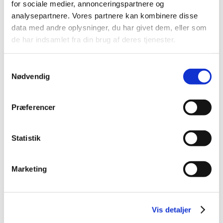
for sociale medier, annonceringspartnere og
2026 (85)
analysepartnere. Vores partnere kan kombinere disse
2025 (158)
data med andre oplysninger, du har givet dem, eller som
2024 (224)
de har indsamlet fra din brug af deres tjenester.
2023 (195)
2022 (197)
Samtykkevalg
Nødvendig
2021 (516)
december (50)
november (51)
Præferencer
oktober (45)
september (57)
Statistik
august (33)
juli (45)
Marketing
juni (49)
maj (40)
april (31)
marts (56)
Vis detaljer
februar (33)