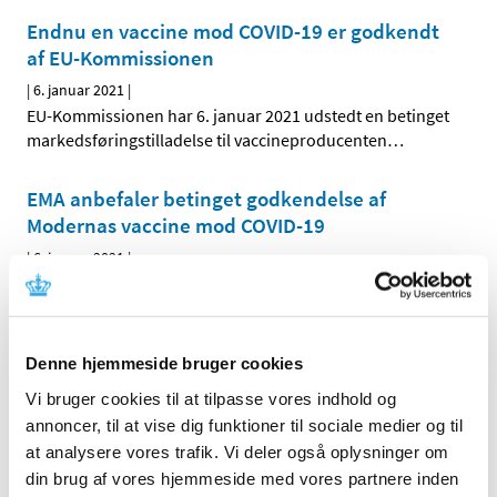
Endnu en vaccine mod COVID-19 er godkendt
af EU-Kommissionen
|
6. januar 2021
|
EU-Kommissionen har 6. januar 2021 udstedt en betinget
markedsføringstilladelse til vaccineproducenten
…
EMA anbefaler betinget godkendelse af
Modernas vaccine mod COVID-19
|
6. januar 2021
|
Det europæiske lægemiddelagentur, EMA, har i dag
indstillet til EU-Kommissionen, at der udstedes en
…
Denne hjemmeside bruger cookies
Forrige
1
2
Vi bruger cookies til at tilpasse vores indhold og
annoncer, til at vise dig funktioner til sociale medier og til
Alle (2507)
at analysere vores trafik. Vi deler også oplysninger om
din brug af vores hjemmeside med vores partnere inden
TID