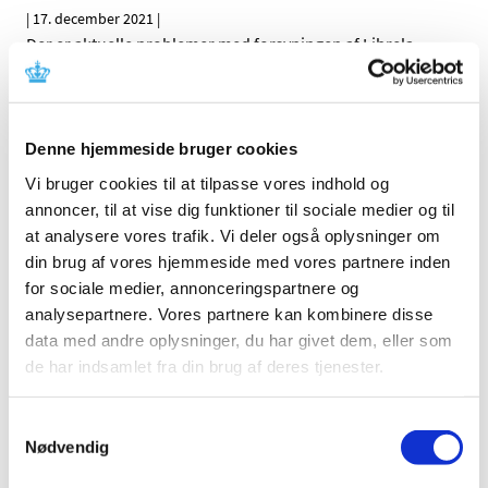
|
17. december 2021
|
Der er aktuelle problemer med forsyningen af Librela,
injektionsvæske, opløsning, 5 mg, 10 mg, 15 mg, 20 mg
…
EMA anbefaler markedsførings-tilladelse i EU
til nyt lægemiddel til behandling af Covid-19
Denne hjemmeside bruger cookies
Vi bruger cookies til at tilpasse vores indhold og
|
16. december 2021
|
Det europæiske lægemiddelagentur EMA’s
annoncer, til at vise dig funktioner til sociale medier og til
lægemiddelkomité CHMP indstiller, at et nyt
…
at analysere vores trafik. Vi deler også oplysninger om
din brug af vores hjemmeside med vores partnere inden
Status på behandlede indberetninger om
for sociale medier, annonceringspartnere og
formodede bivirkninger ved COVID-19 Vaccine
analysepartnere. Vores partnere kan kombinere disse
Janssen (Johnson & Johnson), uge 50
data med andre oplysninger, du har givet dem, eller som
de har indsamlet fra din brug af deres tjenester.
|
16. december 2021
|
Lægemiddelstyrelsen har frem til den 14. december 2021
modtaget 492 indberetninger om formodede
…
Samtykkevalg
Nødvendig
Status på behandlede indberetninger om