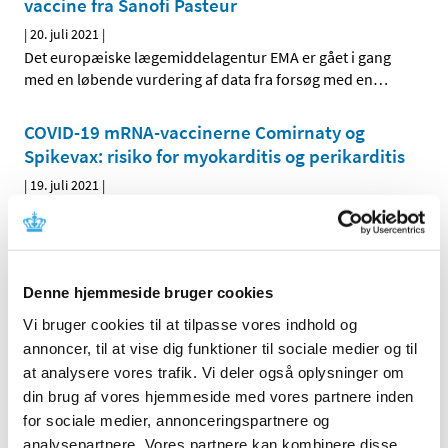
vaccine fra Sanofi Pasteur
|
20. juli 2021
|
Det europæiske lægemiddelagentur EMA er gået i gang
med en løbende vurdering af data fra forsøg med en
…
COVID-19 mRNA-vaccinerne Comirnaty og
Spikevax: risiko for myokarditis og perikarditis
|
19. juli 2021
|
Kære sundhedspersonale. Efter aftale med Det
Europæiske Lægemiddelagentur (EMA) og
…
COVID-19 Vaccine Janssen: Kontraindikation
Denne hjemmeside bruger cookies
hos personer, der tidligere har haft
Vi bruger cookies til at tilpasse vores indhold og
kapillærlækagesyndrom, og opdatering om
annoncer, til at vise dig funktioner til sociale medier og til
trombose-trombocytopenisyndrom (TTS,
…
at analysere vores trafik. Vi deler også oplysninger om
|
19. juli 2021
|
din brug af vores hjemmeside med vores partnere inden
Kære sundhedspersonale Janssen-Cilag International NV
for sociale medier, annonceringspartnere og
vil efter aftale med Det Europæiske
…
analysepartnere. Vores partnere kan kombinere disse