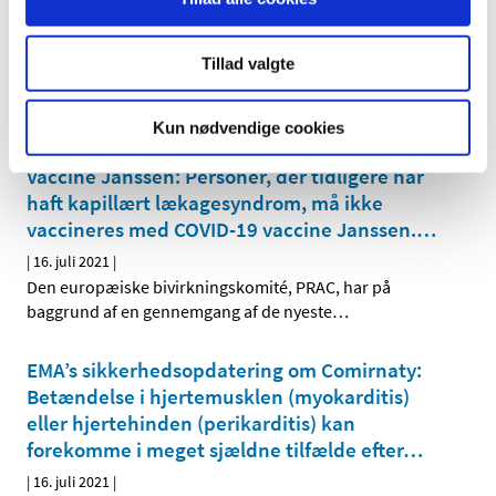
kan forekomme i meget sjældne tilfælde
…
|
16. juli 2021
|
Tillad valgte
Den europæiske bivirkningskomité, PRAC, har
konkluderet, at myokarditis og perikarditis kan
…
Kun nødvendige cookies
EMA’s sikkerhedsopdatering om COVID-19
Vaccine Janssen: Personer, der tidligere har
haft kapillært lækagesyndrom, må ikke
vaccineres med COVID-19 vaccine Janssen.
…
|
16. juli 2021
|
Den europæiske bivirkningskomité, PRAC, har på
baggrund af en gennemgang af de nyeste
…
EMA’s sikkerhedsopdatering om Comirnaty:
Betændelse i hjertemusklen (myokarditis)
eller hjertehinden (perikarditis) kan
forekomme i meget sjældne tilfælde efter
…
|
16. juli 2021
|