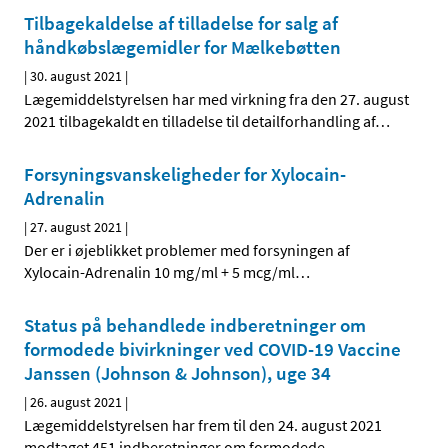
Tilbagekaldelse af tilladelse for salg af
håndkøbslægemidler for Mælkebøtten
|
30. august 2021
|
Lægemiddelstyrelsen har med virkning fra den 27. august
2021 tilbagekaldt en tilladelse til detailforhandling af
…
Forsyningsvanskeligheder for Xylocain-
Adrenalin
|
27. august 2021
|
Der er i øjeblikket problemer med forsyningen af
Xylocain-Adrenalin 10 mg/ml + 5 mcg/ml
…
Status på behandlede indberetninger om
formodede bivirkninger ved COVID-19 Vaccine
Janssen (Johnson & Johnson), uge 34
|
26. august 2021
|
Lægemiddelstyrelsen har frem til den 24. august 2021
modtaget 451 indberetninger om formodede
…