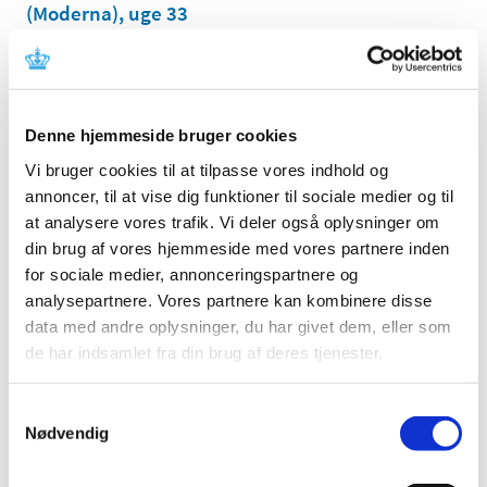
(Moderna), uge 33
|
19. august 2021
|
Lægemiddelstyrelsen har behandlet i alt 1.752
indberetninger om formodede bivirkninger ved
…
Denne hjemmeside bruger cookies
Status på behandlede indberetninger om
Vi bruger cookies til at tilpasse vores indhold og
formodede bivirkninger ved Comirnaty
annoncer, til at vise dig funktioner til sociale medier og til
(Pfizer/BioNTech), uge 33
at analysere vores trafik. Vi deler også oplysninger om
|
19. august 2021
|
din brug af vores hjemmeside med vores partnere inden
Lægemiddelstyrelsen har behandlet i alt 8.390
for sociale medier, annonceringspartnere og
indberetninger om formodede bivirkninger ved
…
analysepartnere. Vores partnere kan kombinere disse
data med andre oplysninger, du har givet dem, eller som
Status på behandlede indberetninger om
de har indsamlet fra din brug af deres tjenester.
formodede bivirkninger ved Vaxzevria
(AstraZeneca), uge 33
Samtykkevalg
|
19. august 2021
|
Nødvendig
Lægemiddelstyrelsen har behandlet i alt 3.735
indberetninger om formodede bivirkninger ved
…